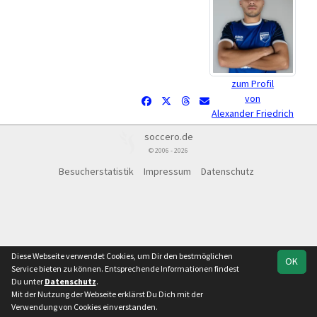
zum Profil
von
Alexander Friedrich
soccero.de
© 2006 - 2026
Besucherstatistik
Impressum
Datenschutz
Diese Webseite verwendet Cookies, um Dir den bestmöglichen
OK
Service bieten zu können. Entsprechende Informationen findest
Du unter
Datenschutz
.
Mit der Nutzung der Webseite erklärst Du Dich mit der
Verwendung von Cookies einverstanden.