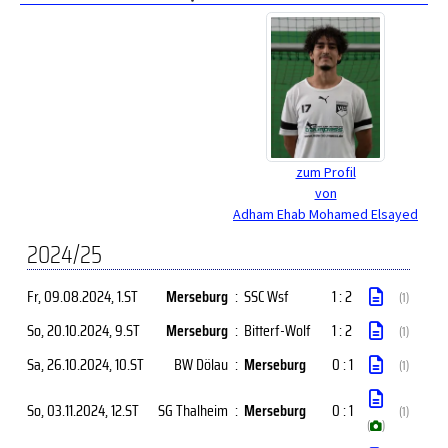
zum Profil
von
Adham Ehab Mohamed Elsayed
2024/25
Fr, 09.08.2024
, 1.ST
Merseburg
:
SSC Wsf
1 : 2
(1)
So, 20.10.2024
, 9.ST
Merseburg
:
Bitterf-Wolf
1 : 2
(1)
Sa, 26.10.2024
, 10.ST
BW Dölau
:
Merseburg
0 : 1
(1)
So, 03.11.2024
, 12.ST
SG Thalheim
:
Merseburg
0 : 1
(1)
(
)