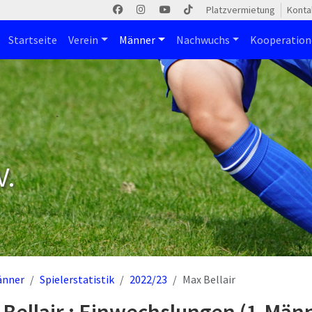
Platzvermietung
Konta
Startseite
Verein
Männer
Nachwuchs
Kooperatio
V.
änner
Spielerstatistik
2022/23
Max Bellair