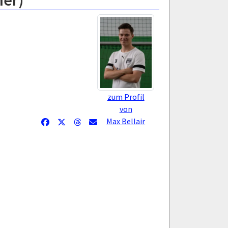
ner)
zum Profil
von
Max Bellair