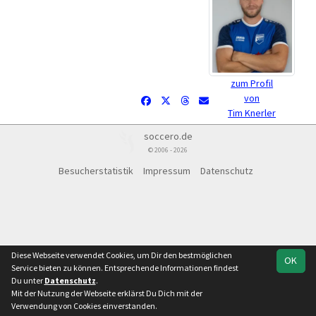
zum Profil
von
Tim Knerler
soccero.de
© 2006 - 2026
Besucherstatistik
Impressum
Datenschutz
Diese Webseite verwendet Cookies, um Dir den bestmöglichen
OK
Service bieten zu können. Entsprechende Informationen findest
Du unter
Datenschutz
.
Mit der Nutzung der Webseite erklärst Du Dich mit der
Verwendung von Cookies einverstanden.