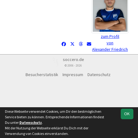
zum Profil
von
Alexander Friedrich
soccero.de
© 2006 - 2026
Besucherstatistik
Impressum
Datenschutz
Diese Webseite verwendet Cookies, um Dir den bestmöglichen
OK
Service bieten zu können. Entsprechende Informationen findest
Du unter
Datenschutz
.
Mit der Nutzung der Webseite erklärst Du Dich mit der
Verwendung von Cookies einverstanden.