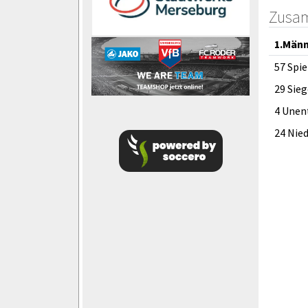
Zusa
1.Män
57 Spie
29 Sieg
4 Unen
24 Nie