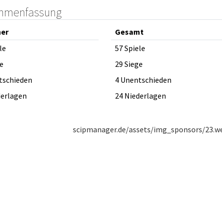
mmenfassung
ner
Gesamt
le
57 Spiele
e
29 Siege
tschieden
4 Unentschieden
derlagen
24 Niederlagen
scipmanager.de/assets/img_sponsors/23.