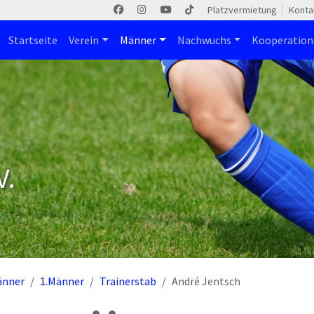
Platzvermietung
Konta
Startseite
Verein
Männer
Nachwuchs
Kooperatio
V.
änner
1.Männer
Trainerstab
André Jentsch