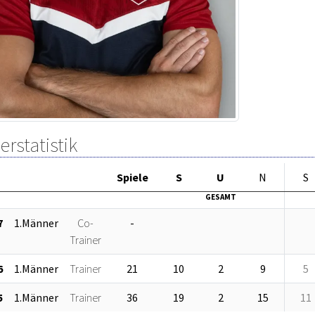
erstatistik
Sp
iele
S
U
N
S
GESAMT
7
1.Männer
Co-
-
Trainer
6
1.Männer
Trainer
21
10
2
9
5
5
1.Männer
Trainer
36
19
2
15
11