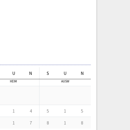
U
N
S
U
N
HEIM
AUSW
1
4
5
1
5
1
7
8
1
8