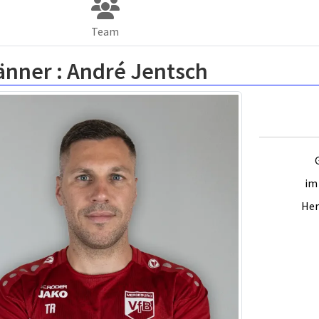
Team
änner :
André Jentsch
im 
Her