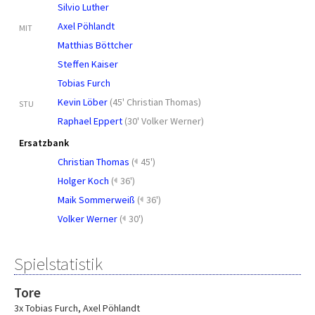
Silvio Luther
Axel Pöhlandt
MIT
Matthias Böttcher
Steffen Kaiser
Tobias Furch
Kevin Löber
(
45' Christian Thomas
)
STU
Raphael Eppert
(
30' Volker Werner
)
Ersatzbank
Christian Thomas
(
45')
Holger Koch
(
36')
Maik Sommerweiß
(
36')
Volker Werner
(
30')
Spielstatistik
Tore
3x Tobias Furch
,
Axel Pöhlandt