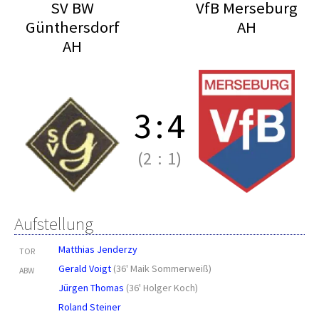
SV BW
VfB Merseburg
Günthersdorf
AH
AH
3
:
4
(2
:
1)
Aufstellung
Matthias Jenderzy
TOR
Gerald Voigt
(
36' Maik Sommerweiß
)
ABW
Jürgen Thomas
(
36' Holger Koch
)
Roland Steiner