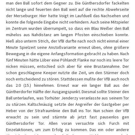
man den Ball sofort dem Gegner zu. Die Günthersdorfer fackelten
nicht lange und feuerten den Ball weit auf die rechte Abwehrseite
der Merseburger. Hier hatte Voigt im Laufduell das Nachsehen und
konnte die folgende Eingabe nicht verhindern. Auch seine Mitspieler
im Zentrum wurden überrumpelt, so dass ein Blau Weißer den Ball
mühelos aus Nahdistanz am langen Pfosten einschieben konnte.
Hieß also unterm Strich, der VfB durfte nach noch nicht einmal einer
Minute Spielzeit seine Anstoßvariante erneut üben, ohne größere
Bewegung in die eigene Anfangsformation gebracht zu haben. Nach
fünf Minuten hätte Löber eine Pöhlandt Flanke nur noch ins leere Tor
nicken müssen, entschied sich aber für eine Brustannahme. Der
schon geschlagene Keeper nutzte die Zeit, um den Stürmer doch
noch entscheidend zu stören. Stattdessen mußte der VfB auch noch
das 2:0 (15.) hinnehmen. Erneut war ein langer Ball aus der
Güntherdorfer Hälfte der Ausgangspunkt. Diesmal sollte Steiner den
Ball unterlaufen, was Torhüter Jenderzy veranlasste aus seinem Tor
zu stürzen. Kaltschnäuzig setzte der Angreifer der Gastgeber per
Heber von der Strafraumlinie den Ball ins Tor. Nun schien der VfB
erwacht zu sein und stürmte ab jetzt fast pausenlos gen
Günthersdorfer Tor. Allen voran versuchte sich Furch mit
Einzelaktionen, um zum Erfolg zu kommen. Das ein oder andere