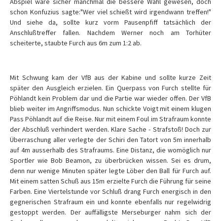
Abspiel wäre sicher manchmal die bessere Wahl gewesen, doch
schon Konfuzius sagte:"Wer viel schießt wird irgendwann treffen!"
Und siehe da, sollte kurz vorm Pausenpfiff tatsächlich der
Anschlußtreffer fallen. Nachdem Werner noch am Torhüter
scheiterte, staubte Furch aus 6m zum 1:2 ab.
Mit Schwung kam der VfB aus der Kabine und sollte kurze Zeit
später den Ausgleich erzielen. Ein Querpass von Furch stellte für
Pöhlandt kein Problem dar und die Partie war wieder offen. Der VfB
blieb weiter im Angriffsmodus. Nun schickte Voigt mit einem klugen
Pass Pöhlandt auf die Reise. Nur mit einem Foul im Strafraum konnte
der Abschluß verhindert werden. Klare Sache - Strafstoß! Doch zur
Überraschung aller verlegte der Schiri den Tatort von 5m innerhalb
auf 4m ausserhalb des Strafraums. Eine Distanz, die womöglich nur
Sportler wie Bob Beamon, zu überbrücken wissen. Sei es drum,
denn nur wenige Minuten später legte Löber den Ball für Furch auf.
Mit einem satten Schuß aus 15m erzielte Furch die Führung für seine
Farben. Eine Viertelstunde vor Schluß drang Furch energisch in den
gegnerischen Strafraum ein und konnte ebenfalls nur regelwidrig
gestoppt werden. Der auffälligste Merseburger nahm sich der