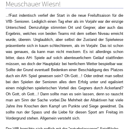
Meuschauer Wiesn!
...f
Fast indentisch verlief der Start in die neue Freiluftsaison für die
VfB- Senioren. Lediglich einen Tag eher als im Vorjahr war der einzige
Unterschied. Demzufolge stimmten Ort und Gegner, aber auch das
Ergebnis, welches von beiden Teams mit dem selben Niveau erreicht
wurde, überein. Unglaublich, aber selbst der Zustand der Spielwiese
präsentierte sich in kaum schlechterem, als im Vorjahr. Das ist schon
was genaues, da kann man nicht meckern. Es ist allerdings schon
bitter, dass AH- Spiele auf solch abenteuerlichem Geläuf stattfinden
müssen, wo doch der Hauptplatz bei herrlichem Wetter bespielbar war.
Sollte der Grund eventuell Bedenken einer Beschädigung des Platzes
duch ein AH- Spiel gewesen sein? Oh Gott...! Oder ordnet man selbst
bei den Spielen der Senioren alles dem Erfolg unter und egalisiert
einen möglichen spielerischen Vorteil des Gegners durch Ackerland?
Oh Gott, oh Gott...! Dann sollte man es sein lassen, denn so rauscht
man am Sinn der Sache vorbei.Die Mehrheit der Altaktiven hat viele
Jahre ihre Knochen dem Kampf um Punkte und Siege gewidmet. Da
sollte nun der Spass und die Liebe für diesen Sport am Freitag im
Vordergrund stehen. Allgemein versteht sich.
Der VfB bemühte sich redlich mit der "naturbelassenen" Spielfläche