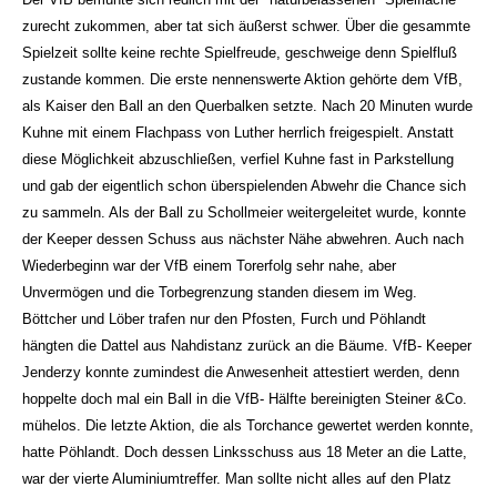
zurecht zukommen, aber tat sich äußerst schwer. Über die gesammte
Spielzeit sollte keine rechte Spielfreude, geschweige denn Spielfluß
zustande kommen. Die erste nennenswerte Aktion gehörte dem VfB,
als Kaiser den Ball an den Querbalken setzte. Nach 20 Minuten wurde
Kuhne mit einem Flachpass von Luther herrlich freigespielt. Anstatt
diese Möglichkeit abzuschließen, verfiel Kuhne fast in Parkstellung
und gab der eigentlich schon überspielenden Abwehr die Chance sich
zu sammeln. Als der Ball zu Schollmeier weitergeleitet wurde, konnte
der Keeper dessen Schuss aus nächster Nähe abwehren. Auch nach
Wiederbeginn war der VfB einem Torerfolg sehr nahe, aber
Unvermögen und die Torbegrenzung standen diesem im Weg.
Böttcher und Löber trafen nur den Pfosten, Furch und Pöhlandt
hängten die Dattel aus Nahdistanz zurück an die Bäume. VfB- Keeper
Jenderzy konnte zumindest die Anwesenheit attestiert werden, denn
hoppelte doch mal ein Ball in die VfB- Hälfte bereinigten Steiner &Co.
mühelos. Die letzte Aktion, die als Torchance gewertet werden konnte,
hatte Pöhlandt. Doch dessen Linksschuss aus 18 Meter an die Latte,
war der vierte Aluminiumtreffer. Man sollte nicht alles auf den Platz