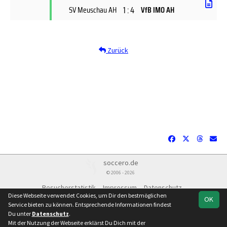
1 : 4
SV Meuschau AH
VfB IMO AH
Zurück
soccero.de
© 2006 - 2026
Besucherstatistik
Impressum
Datenschutz
Diese Webseite verwendet Cookies, um Dir den bestmöglichen
OK
Service bieten zu können. Entsprechende Informationen findest
Du unter
Datenschutz
.
Mit der Nutzung der Webseite erklärst Du Dich mit der