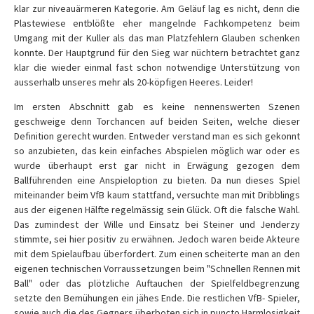
klar zur niveauärmeren Kategorie. Am Geläuf lag es nicht, denn die
Plastewiese entblößte eher mangelnde Fachkompetenz beim
Umgang mit der Kuller als das man Platzfehlern Glauben schenken
konnte. Der Hauptgrund für den Sieg war nüchtern betrachtet ganz
klar die wieder einmal fast schon notwendige Unterstützung von
ausserhalb unseres mehr als 20-köpfigen Heeres. Leider!
Im ersten Abschnitt gab es keine nennenswerten Szenen
geschweige denn Torchancen auf beiden Seiten, welche dieser
Definition gerecht wurden. Entweder verstand man es sich gekonnt
so anzubieten, das kein einfaches Abspielen möglich war oder es
wurde überhaupt erst gar nicht in Erwägung gezogen dem
Ballführenden eine Anspieloption zu bieten. Da nun dieses Spiel
miteinander beim VfB kaum stattfand, versuchte man mit Dribblings
aus der eigenen Hälfte regelmässig sein Glück. Oft die falsche Wahl.
Das zumindest der Wille und Einsatz bei Steiner und Jenderzy
stimmte, sei hier positiv zu erwähnen. Jedoch waren beide Akteure
mit dem Spielaufbau überfordert. Zum einen scheiterte man an den
eigenen technischen Vorraussetzungen beim "Schnellen Rennen mit
Ball" oder das plötzliche Auftauchen der Spielfeldbegrenzung
setzte den Bemühungen ein jähes Ende. Die restlichen VfB- Spieler,
sowie auch die des Gegners überboten sich in puncto Harmlosigkeit