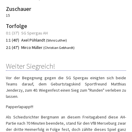
Zuschauer
15
Torfolge
0:1 (37')
SG Spergau AH
1:1 (40')
Axel Pöhlandt
(Silvio Luther)
2:1 (47')
Mirco Müller
(Christian Gebhardt)
Weiter Siegreich!
Vor der Begegnung gegen die SG Spergau einigten sich beide
Teams darauf, dem Geburtstagskind Sportfreund Matthias
Jenderzy, zum 40. Wiegenfest einen Sieg zum "Runden" verleben zu
lassen.
Papperlapapp!!!
Als Schiedsrichter Bergmann an diesem Freitagabend diese AH-
Partie nach 70 Minuten beendete, stand für den VfB Merseburg zwar
der dritte Heimerfolg in Folge fest, doch zählte dieses Spiel ganz