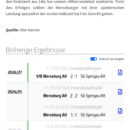
den Endstand aus 14m bei seinem Altherrendebüt markierte. Trotz
des Erfolges sollten die Merseburger mit ihrer spielerischen
Leistung speziell in der ersten Halbzeit hart ins Gericht gehen.
Quelle:
Alte Herren
Bisherige Ergebnisse
Datum anzeigen
Fr, 17.07.2026
, Freundschaftsspiel
2026/27
2 : 1
VfB Merseburg AH
SG Spergau AH
Fr, 20.09.2024
, Freundschaftsspiel
2024/25
2 : 2
Merseburg AH
SG Spergau AH
Fr, 06.06.2025
, Freundschaftsspiel
1 : 1
Merseburg AH
SG Spergau AH
Fr, 15.09.2023
, Freundschaftsspiel