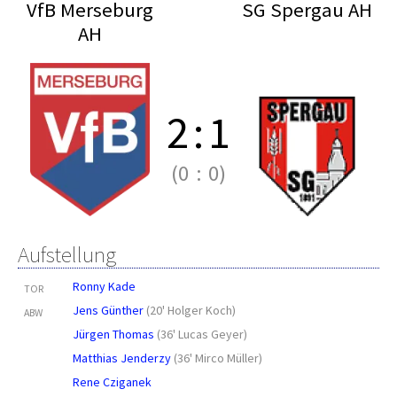
VfB Merseburg
SG Spergau AH
AH
2
:
1
(0
:
0)
Aufstellung
Ronny Kade
TOR
Jens Günther
(
20' Holger Koch
)
ABW
Jürgen Thomas
(
36' Lucas Geyer
)
Matthias Jenderzy
(
36' Mirco Müller
)
Rene Cziganek