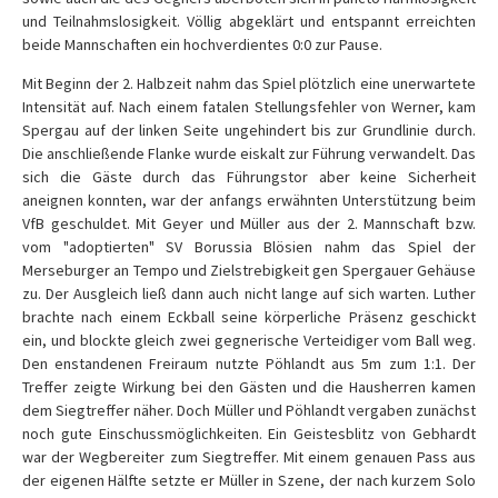
und Teilnahmslosigkeit. Völlig abgeklärt und entspannt erreichten
beide Mannschaften ein hochverdientes 0:0 zur Pause.
Mit Beginn der 2. Halbzeit nahm das Spiel plötzlich eine unerwartete
Intensität auf. Nach einem fatalen Stellungsfehler von Werner, kam
Spergau auf der linken Seite ungehindert bis zur Grundlinie durch.
Die anschließende Flanke wurde eiskalt zur Führung verwandelt. Das
sich die Gäste durch das Führungstor aber keine Sicherheit
aneignen konnten, war der anfangs erwähnten Unterstützung beim
VfB geschuldet. Mit Geyer und Müller aus der 2. Mannschaft bzw.
vom "adoptierten" SV Borussia Blösien nahm das Spiel der
Merseburger an Tempo und Zielstrebigkeit gen Spergauer Gehäuse
zu. Der Ausgleich ließ dann auch nicht lange auf sich warten. Luther
brachte nach einem Eckball seine körperliche Präsenz geschickt
ein, und blockte gleich zwei gegnerische Verteidiger vom Ball weg.
Den enstandenen Freiraum nutzte Pöhlandt aus 5m zum 1:1. Der
Treffer zeigte Wirkung bei den Gästen und die Hausherren kamen
dem Siegtreffer näher. Doch Müller und Pöhlandt vergaben zunächst
noch gute Einschussmöglichkeiten. Ein Geistesblitz von Gebhardt
war der Wegbereiter zum Siegtreffer. Mit einem genauen Pass aus
der eigenen Hälfte setzte er Müller in Szene, der nach kurzem Solo