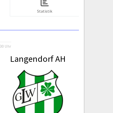
Statistik
:30 Uhr
Langendorf AH