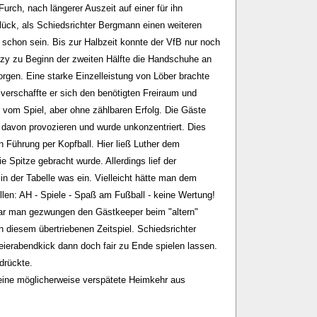
rch, nach längerer Auszeit auf einer für ihn
lück, als Schiedsrichter Bergmann einen weiteren
schon sein. Bis zur Halbzeit konnte der VfB nur noch
rzy zu Beginn der zweiten Hälfte die Handschuhe an
orgen. Eine starke Einzelleistung von Löber brachte
verschaffte er sich den benötigten Freiraum und
r vom Spiel, aber ohne zählbaren Erfolg. Die Gäste
 davon provozieren und wurde unkonzentriert. Dies
n Führung per Kopfball. Hier ließ Luther dem
e Spitze gebracht wurde. Allerdings lief der
in der Tabelle was ein. Vielleicht hätte man dem
len: AH - Spiele - Spaß am Fußball - keine Wertung!
 war man gezwungen den Gästkeeper beim "altern"
iesem übertriebenen Zeitspiel. Schiedsrichter
eierabendkick dann doch fair zu Ende spielen lassen.
drückte.
eine möglicherweise verspätete Heimkehr aus