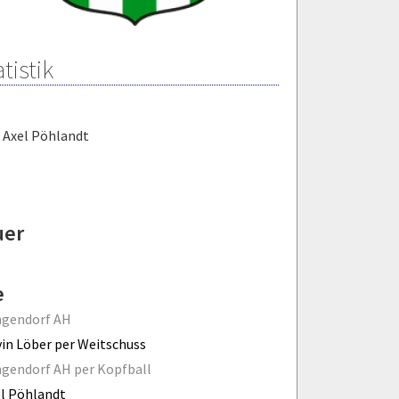
tistik
,
Axel Pöhlandt
uer
e
ngendorf AH
in Löber per Weitschuss
gendorf AH per Kopfball
l Pöhlandt