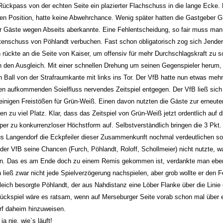
ückpass von der echten Seite ein plazierter Flachschuss in die lange Ecke. Fu
en Position, hatte keine Abwehrchance. Wenig später hatten die Gastgeber G
er Gäste wegen Abseits aberkannte. Eine Fehlentscheidung, so fair muss man 
tenschuss von Pöhlandt verbuchen. Fast schon obligatorisch zog sich Jende
 rückte an die Seite von Kaiser, um offensiv für mehr Durchschlagskraft zu s
 den Ausgleich. Mit einer schnellen Drehung um seinen Gegenspieler herum, 
n Ball von der Strafraumkante mit links ins Tor. Der VfB hatte nun etwas meh
en aufkommenden Soielfluss nervendes Zeitspiel entgegen. Der VfB ließ sich
 einigen Freistößen für Grün-Weiß. Einen davon nutzten die Gäste zur erneute
n zu viel Platz. Klar, dass das Zeitspiel von Grün-Weiß jetzt ordentlich auf di
er zu konkurrenzloser Höchstform auf. Selbstverständlich bringen die 3 Pkt. 
s Langendorf die Eckpfeiler dieser Zusammenkunft nochmal verdeutlichen sol
 der VfB seine Chancen (Furch, Pöhlandt, Roloff, Schollmeier) nicht nutzte,
. Das es am Ende doch zu einem Remis gekommen ist, verdankte man eben d
ließ zwar nicht jede Spielverzögerung nachspielen, aber grob wollte er den F
eich besorgte Pöhlandt, der aus Nahdistanz eine Löber Flanke über die Linie 
ückspiel wäre es ratsam, wenn auf Merseburger Seite vorab schon mal über 
f daheim hinzuweisen.
a nie, wie`s läuft!