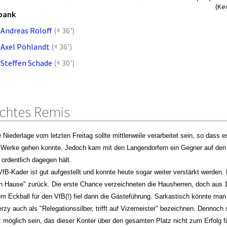
(Ke
bank
Andreas Roloff
(
36')
Axel Pöhlandt
(
36')
Steffen Schade
(
30')
chtes Remis
re Niederlage vom letzten Freitag sollte mittlerweile verarbeitet sein, so das
Werke gehen konnte. Jedoch kam mit den Langendorfern ein Gegner auf den 
 ordentlich dagegen hält.
VfB-Kader ist gut aufgestellt und konnte heute sogar weiter verstärkt werden. M
 Hause" zurück. Die erste Chance verzeichneten die Hausherren, doch aus 1
m Eckball für den VfB(!) fiel dann die Gästeführung. Sarkastisch könnte man
rzy auch als "Relegationssilber, trifft auf Vizemeister" bezeichnen. Dennoch 
 möglich sein, das dieser Konter über den gesamten Platz nicht zum Erfolg fü