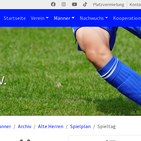
Platzvermietung
Konta
Startseite
Verein
Männer
Nachwuchs
Kooperatio
V.
änner
Archiv
Alte Herren
Spielplan
Spieltag