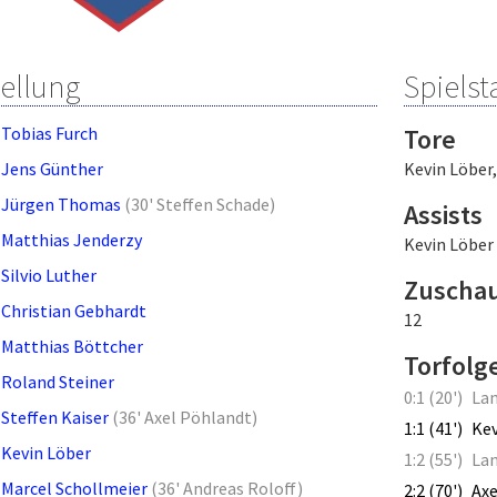
tellung
Spielsta
Tobias Furch
Tore
Jens Günther
Kevin Löber
Jürgen Thomas
(
30' Steffen Schade
)
Assists
Matthias Jenderzy
Kevin Löber
Silvio Luther
Zuscha
Christian Gebhardt
12
Matthias Böttcher
Torfolg
Roland Steiner
0:1 (20')
La
Steffen Kaiser
(
36' Axel Pöhlandt
)
1:1 (41')
Kev
Kevin Löber
1:2 (55')
Lan
Marcel Schollmeier
(
36' Andreas Roloff
)
2:2 (70')
Axe