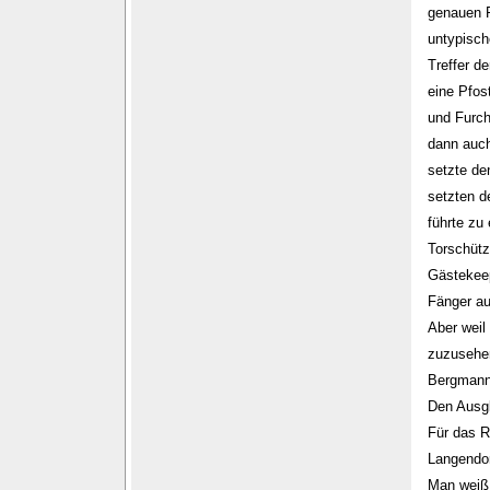
genauen R
untypisch
Treffer d
eine Pfos
und Furch
dann auch
setzte de
setzten d
führte zu
Torschütze
Gästekeep
Fänger au
Aber weil
zuzusehen
Bergmann 
Den Ausgl
Für das R
Langendor
Man weiß j