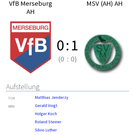
VfB Merseburg
MSV (AH) AH
AH
0
:
1
(0
:
0)
Aufstellung
Matthias Jenderzy
TOR
Gerald Voigt
ABW
Holger Koch
Roland Steiner
Silvio Luther