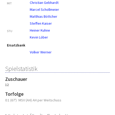
Christian Gebhardt
MIT
Marcel Schollmeier
Matthias Böttcher
Steffen Kaiser
Heiner Kuhne
STU
Kevin Löber
Ersatzbank
Volker Werner
Spielstatistik
Zuschauer
12
Torfolge
0:1 (67')
MSV (AH) AH per Weitschuss