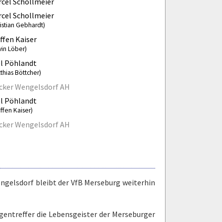
cel Schollmeier
cel Schollmeier
istian Gebhardt)
ffen Kaiser
vin Löber)
l Pöhlandt
thias Böttcher)
cker Wengelsdorf AH
l Pöhlandt
ffen Kaiser)
cker Wengelsdorf AH
gelsdorf bleibt der VfB Merseburg weiterhin
gentreffer die Lebensgeister der Merseburger