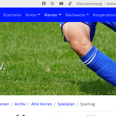
Platzvermietung
Konta
Startseite
Verein
Männer
Nachwuchs
Kooperatio
V.
änner
Archiv
Alte Herren
Spielplan
Spieltag