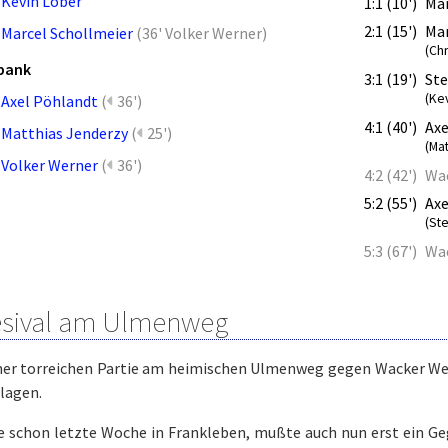
Kevin Löber
1:1 (10')
Mar
2:1 (15')
Mar
Marcel Schollmeier
(
36' Volker Werner
)
(Chr
bank
3:1 (19')
Ste
(Ke
Axel Pöhlandt
(
36')
4:1 (40')
Axe
Matthias Jenderzy
(
25')
(Mat
Volker Werner
(
36')
4:2 (42')
Wa
5:2 (55')
Axe
(Ste
5:3 (67')
Wa
esival am Ulmenweg
ner torreichen Partie am heimischen Ulmenweg gegen Wacker Wen
lagen.
e schon letzte Woche in Frankleben, mußte auch nun erst ein Ge