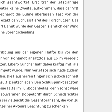
h geantwortet. Erst traf der letztjährige
päter keine Zweifel aufkommen, dass der VfB
bhardt die Bühne überlassen. Fast von der
s exakt den Schussstiefel des Torschützen. Das
"! Damit wurde den Gästen ziemlich der Wind
eine Vorentscheidung.
ribbling aus der eigenen Hälfte bis vor den
er von Pöhlandt ansatzlos aus 16 m veredelt
en. Libero Günther half dabei kräftig mit, als
umpelt wurde. Nun verletzte sich Kade zudem
n. Die Hausherren fingen sich jedoch schnell
dgültig entschieden. Den Schlußpunkt setzten
 eine Falte im Fußbodenbelag, denn sonst wäre
souveränen Doppelpfiff durch Schiedsrichter
sei vielleicht die Gegentoranzahl, die von zu
einzelner Akteure Beachtung zu schenken.