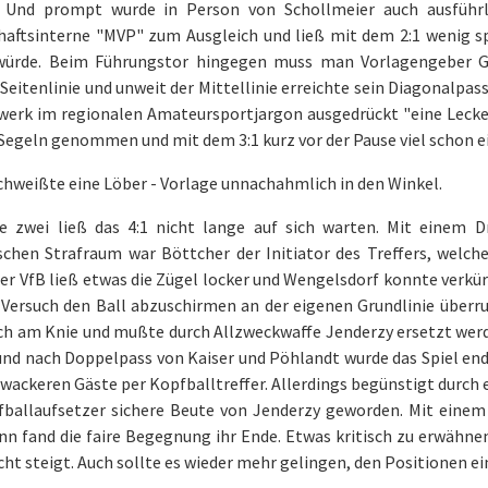
 Und prompt wurde in Person von Schollmeier auch ausführlic
aftsinterne "MVP" zum Ausgleich und ließ mit dem 2:1 wenig s
würde. Beim Führungstor hingegen muss man Vorlagengeber Ge
Seitenlinie und unweit der Mittellinie erreichte sein Diagonalpas
erk im regionalen Amateursportjargon ausgedrückt "eine Lecke
 Segeln genommen und mit dem 3:1 kurz vor der Pause viel schon 
chweißte eine Löber - Vorlage unnachahmlich in den Winkel.
te zwei ließ das 4:1 nicht lange auf sich warten. Mit einem D
schen Strafraum war Böttcher der Initiator des Treffers, welch
er VfB ließ etwas die Zügel locker und Wengelsdorf konnte verkürz
 Versuch den Ball abzuschirmen an der eigenen Grundlinie überr
ch am Knie und mußte durch Allzweckwaffe Jenderzy ersetzt werde
 und nach Doppelpass von Kaiser und Pöhlandt wurde das Spiel en
 wackeren Gäste per Kopfballtreffer. Allerdings begünstigt durch
fballaufsetzer sichere Beute von Jenderzy geworden. Mit einem 
 fand die faire Begegnung ihr Ende. Etwas kritisch zu erwähnen 
icht steigt. Auch sollte es wieder mehr gelingen, den Positionen 