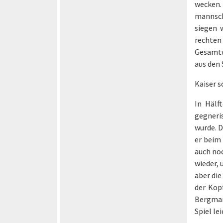
wecken.
mannsch
siegen 
rechten 
Gesamtw
aus den
Kaiser s
In Hälf
gegneri
wurde. D
er beim
auch no
wieder,
aber die
der Kop
Bergmann
Spiel le