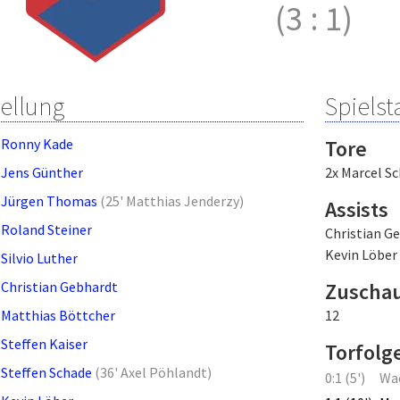
(3
:
1)
tellung
Spielsta
Ronny Kade
Tore
Jens Günther
2x Marcel S
Jürgen Thomas
(
25' Matthias Jenderzy
)
Assists
Roland Steiner
Christian G
Kevin Löber
Silvio Luther
Christian Gebhardt
Zuscha
Matthias Böttcher
12
Steffen Kaiser
Torfolg
Steffen Schade
(
36' Axel Pöhlandt
)
0:1 (5')
Wa