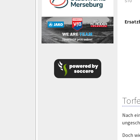
STU
Ersatz
Torf
Nach ei
ungesch
Doch wi