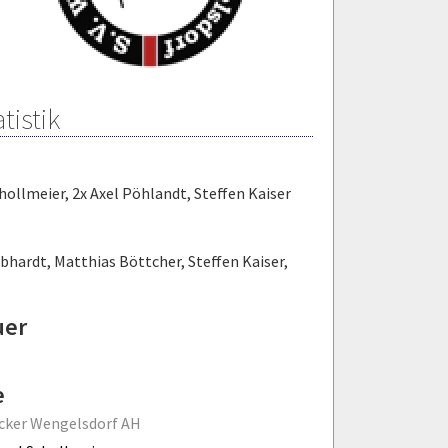
tistik
chollmeier
,
2x Axel Pöhlandt
,
Steffen Kaiser
ebhardt
,
Matthias Böttcher
,
Steffen Kaiser
,
uer
e
cker Wengelsdorf AH