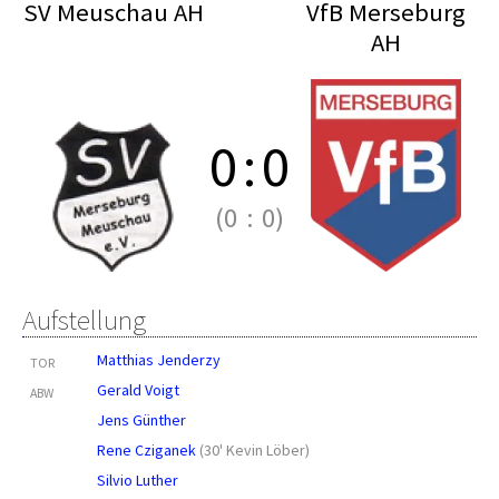
SV Meuschau AH
VfB Merseburg
AH
0
:
0
(0
:
0)
Aufstellung
Matthias Jenderzy
TOR
Gerald Voigt
ABW
Jens Günther
Rene Cziganek
(
30' Kevin Löber
)
Silvio Luther