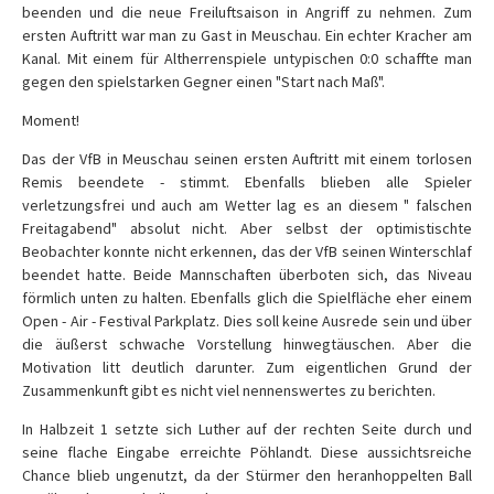
beenden und die neue Freiluftsaison in Angriff zu nehmen. Zum
ersten Auftritt war man zu Gast in Meuschau. Ein echter Kracher am
Kanal. Mit einem für Altherrenspiele untypischen 0:0 schaffte man
gegen den spielstarken Gegner einen "Start nach Maß".
Moment!
Das der VfB in Meuschau seinen ersten Auftritt mit einem torlosen
Remis beendete - stimmt. Ebenfalls blieben alle Spieler
verletzungsfrei und auch am Wetter lag es an diesem " falschen
Freitagabend" absolut nicht. Aber selbst der optimistischte
Beobachter konnte nicht erkennen, das der VfB seinen Winterschlaf
beendet hatte. Beide Mannschaften überboten sich, das Niveau
förmlich unten zu halten. Ebenfalls glich die Spielfläche eher einem
Open - Air - Festival Parkplatz. Dies soll keine Ausrede sein und über
die äußerst schwache Vorstellung hinwegtäuschen. Aber die
Motivation litt deutlich darunter. Zum eigentlichen Grund der
Zusammenkunft gibt es nicht viel nennenswertes zu berichten.
In Halbzeit 1 setzte sich Luther auf der rechten Seite durch und
seine flache Eingabe erreichte Pöhlandt. Diese aussichtsreiche
Chance blieb ungenutzt, da der Stürmer den heranhoppelten Ball