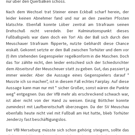
nur über den Querbalken schoss.
Nach dem Wechsel trat Steiner einen Eckball scharf herein, der
leider keinen Abnehmer fand und nur an den zweiten Pfosten
klatschte. Ebenfall konnte Löber zentral am Strafraum seinen
Drehschuß nicht veredeln. Der Kulminationspunkt dieses
Fußballspiels war dann doch ein Tor! Als der Ball sich durch den
Meuschauer Strafraum flipperte, nutzte Gebhardt diese Chance
eiskalt. Gekonnt setzte er den Ball zwischen Torhüter und dem vor
(!) ihm stehenden Gegenspieler regelkonform in die Maschen. Doch
das Tor zählte nicht, den leider entschied sich der Schiedsrichter
dem Abseitsruf der Meuscheuer statt zu geben. Gut, das passiert ja
immer wieder. Aber die Aussage eines Gegenspielers darauf "
Musste ich so machen", ist in diesem Fall echtes Fairplay. Auf diese
Aussage kann man nur mit " sicher Großer, sonst wären die Punkte
weg" entgegnen. Das der VfB mehr als erschreckend schwach war,
ist aber nicht von der Hand zu weisen. Einzig Böttcher konnte
zumindest mit Laufbereitschaft überzeugen. Da der SV Meuschau
ebenfalls heute nicht viel mit Fußball am Hut hatte, blieb Torhüter
Jenderzy fast beschäftigungslos.
Der VfB Merseburg müsste sich schon gehörig steigern, sollte das