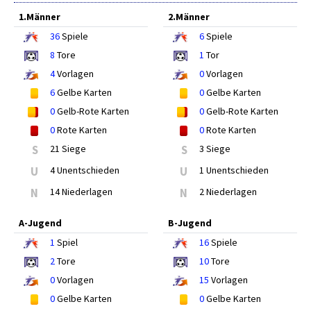
1.Männer
2.Männer
36
Spiele
6
Spiele
8
Tore
1
Tor
4
Vorlagen
0
Vorlagen
6
Gelbe Karten
0
Gelbe Karten
0
Gelb-Rote Karten
0
Gelb-Rote Karten
0
Rote Karten
0
Rote Karten
S
21 Siege
S
3 Siege
U
4 Unentschieden
U
1 Unentschieden
N
14 Niederlagen
N
2 Niederlagen
A-Jugend
B-Jugend
1
Spiel
16
Spiele
2
Tore
10
Tore
0
Vorlagen
15
Vorlagen
0
Gelbe Karten
0
Gelbe Karten