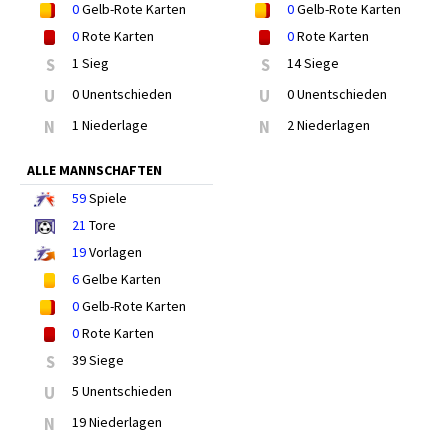
0
Gelb-Rote Karten
0
Gelb-Rote Karten
0
Rote Karten
0
Rote Karten
S
1 Sieg
S
14 Siege
U
0 Unentschieden
U
0 Unentschieden
N
1 Niederlage
N
2 Niederlagen
ALLE MANNSCHAFTEN
59
Spiele
21
Tore
19
Vorlagen
6
Gelbe Karten
0
Gelb-Rote Karten
0
Rote Karten
S
39 Siege
U
5 Unentschieden
N
19 Niederlagen