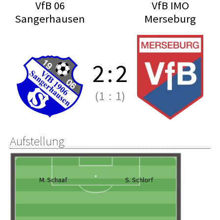
VfB 06
VfB IMO
Sangerhausen
Merseburg
2
:
2
(1
:
1)
Aufstellung
M. Schaaf
S. Schlorf