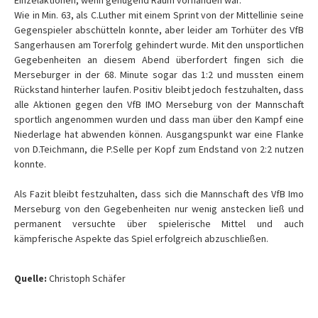
Einzelaktionen, wenn genügend Raum vorhanden war.
Wie in Min. 63, als C.Luther mit einem Sprint von der Mittellinie seine
Gegenspieler abschütteln konnte, aber leider am Torhüter des VfB
Sangerhausen am Torerfolg gehindert wurde. Mit den unsportlichen
Gegebenheiten an diesem Abend überfordert fingen sich die
Merseburger in der 68. Minute sogar das 1:2 und mussten einem
Rückstand hinterher laufen. Positiv bleibt jedoch festzuhalten, dass
alle Aktionen gegen den VfB IMO Merseburg von der Mannschaft
sportlich angenommen wurden und dass man über den Kampf eine
Niederlage hat abwenden können. Ausgangspunkt war eine Flanke
von D.Teichmann, die P.Selle per Kopf zum Endstand von 2:2 nutzen
konnte.
Als Fazit bleibt festzuhalten, dass sich die Mannschaft des VfB Imo
Merseburg von den Gegebenheiten nur wenig anstecken ließ und
permanent versuchte über spielerische Mittel und auch
kämpferische Aspekte das Spiel erfolgreich abzuschließen.
Quelle:
Christoph Schäfer