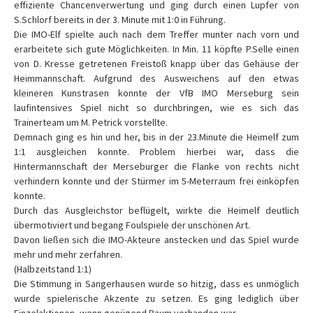
effiziente Chancenverwertung und ging durch einen Lupfer von
S.Schlorf bereits in der 3. Minute mit 1:0 in Führung.
Die IMO-Elf spielte auch nach dem Treffer munter nach vorn und
erarbeitete sich gute Möglichkeiten. In Min. 11 köpfte P.Selle einen
von D. Kresse getretenen Freistoß knapp über das Gehäuse der
Heimmannschaft. Aufgrund des Ausweichens auf den etwas
kleineren Kunstrasen konnte der VfB IMO Merseburg sein
laufintensives Spiel nicht so durchbringen, wie es sich das
Trainerteam um M. Petrick vorstellte.
Demnach ging es hin und her, bis in der 23.Minute die Heimelf zum
1:1 ausgleichen konnte. Problem hierbei war, dass die
Hintermannschaft der Merseburger die Flanke von rechts nicht
verhindern konnte und der Stürmer im 5-Meterraum frei einköpfen
konnte.
Durch das Ausgleichstor beflügelt, wirkte die Heimelf deutlich
übermotiviert und begang Foulspiele der unschönen Art.
Davon ließen sich die IMO-Akteure anstecken und das Spiel wurde
mehr und mehr zerfahren.
(Halbzeitstand 1:1)
Die Stimmung in Sangerhausen wurde so hitzig, dass es unmöglich
wurde spielerische Akzente zu setzen. Es ging lediglich über