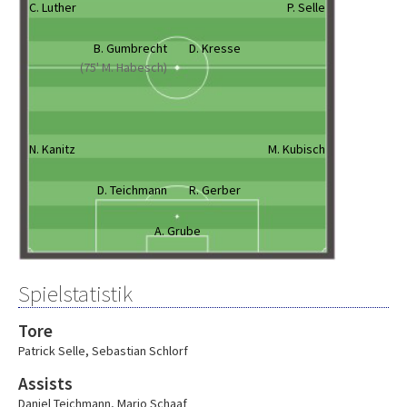
C. Luther
P. Selle
B. Gumbrecht
D. Kresse
(75' M. Habesch)
N. Kanitz
M. Kubisch
D. Teichmann
R. Gerber
A. Grube
Spielstatistik
Tore
Patrick Selle
,
Sebastian Schlorf
Assists
Daniel Teichmann
,
Mario Schaaf