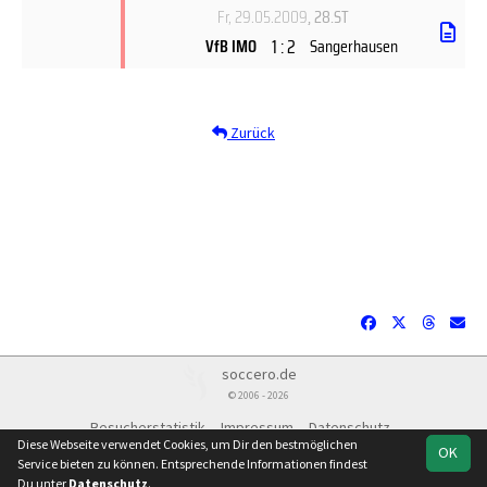
Fr, 29.05.2009
, 28.ST
1 : 2
VfB IMO
Sangerhausen
Zurück
soccero.de
© 2006 - 2026
Besucherstatistik
Impressum
Datenschutz
Diese Webseite verwendet Cookies, um Dir den bestmöglichen
OK
Service bieten zu können. Entsprechende Informationen findest
Du unter
Datenschutz
.