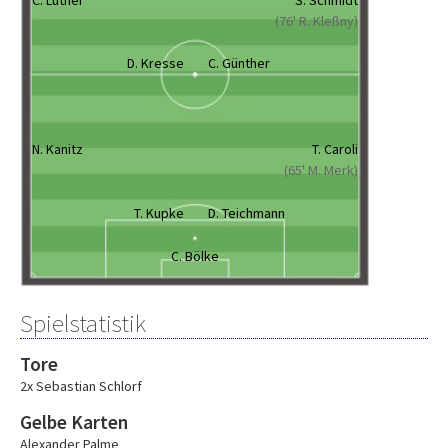
C. Luther
S. Schmidt
(76' R. Kleßny)
D. Kresse
C. Günther
N. Kanitz
T. Caroli
(65' M. Merk)
T. Kupke
D. Teichmann
C. Bölke
Spielstatistik
Tore
2x Sebastian Schlorf
Gelbe Karten
Alexander Palme