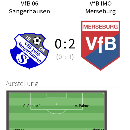
VfB 06
VfB IMO
Sangerhausen
Merseburg
0
:
2
(0
:
1)
Aufstellung
S. Schlorf
A. Palme