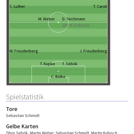
C. Luther
T. Caroli
M. Weber
D. Teichmann
(60' M. Kubisch)
M. Freudenberg
J. Freudenberg
T. Kupke
T. Sebök
C. Bölke
Spielstatistik
Tore
Sebastian Schmidt
Gelbe Karten
Tibor Sebök
,
Martin Weber
,
Sebastian Schmidt
,
Martin Kubisch