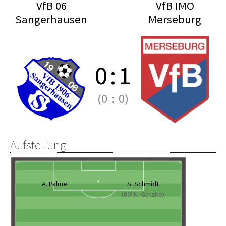
VfB 06
VfB IMO
Sangerhausen
Merseburg
0
:
1
(0
:
0)
Aufstellung
A. Palme
S. Schmidt
(89' N. Gatzke)