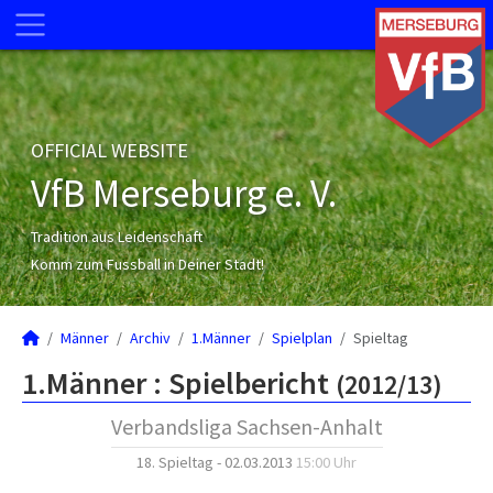
OFFICIAL WEBSITE
VfB Merseburg e. V.
Tradition aus Leidenschaft
Komm zum Fussball in Deiner Stadt!
Männer
Archiv
1.Männer
Spielplan
Spieltag
1.Männer :
Spielbericht
(2012/13)
Verbandsliga Sachsen-Anhalt
18. Spieltag - 02.03.2013
15:00 Uhr