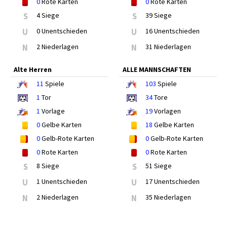
0
Rote Karten
0
Rote Karten
S
4 Siege
S
39 Siege
U
0 Unentschieden
U
16 Unentschieden
N
2 Niederlagen
N
31 Niederlagen
Alte Herren
ALLE MANNSCHAFTEN
11
Spiele
103
Spiele
1
Tor
34
Tore
1
Vorlage
19
Vorlagen
0
Gelbe Karten
18
Gelbe Karten
0
Gelb-Rote Karten
0
Gelb-Rote Karten
0
Rote Karten
0
Rote Karten
S
8 Siege
S
51 Siege
U
1 Unentschieden
U
17 Unentschieden
N
2 Niederlagen
N
35 Niederlagen