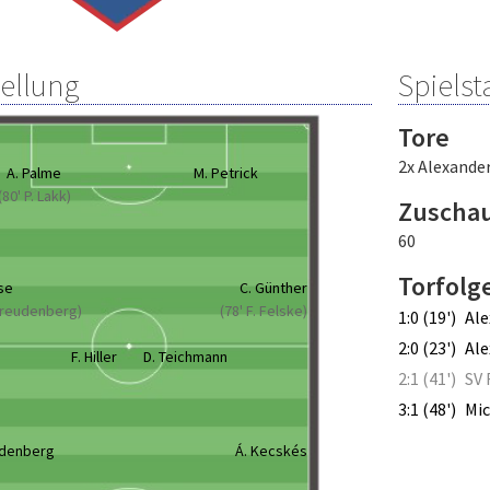
tellung
Spielsta
Tore
2x Alexande
A. Palme
M. Petrick
(80' P. Lakk)
Zuscha
60
Torfolg
se
C. Günther
 Freudenberg)
(78' F. Felske)
1:0 (19')
Ale
2:0 (23')
Ale
F. Hiller
D. Teichmann
2:1 (41')
SV
3:1 (48')
Mic
udenberg
Á. Kecskés