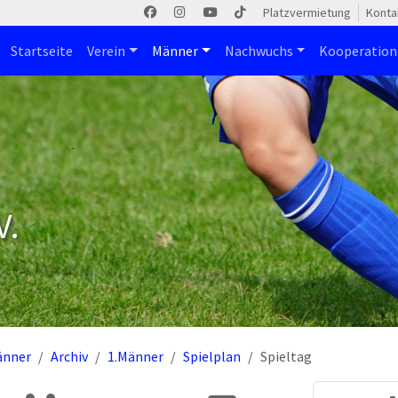
Platzvermietung
Konta
Startseite
Verein
Männer
Nachwuchs
Kooperatio
V.
änner
Archiv
1.Männer
Spielplan
Spieltag