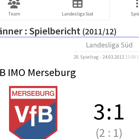
Team
Landesliga Süd
Spi
änner :
Spielbericht
(2011/12)
Landesliga Süd
20. Spieltag - 24.03.2012
15:00 
fB IMO Merseburg
3
:
1
(2
:
1)