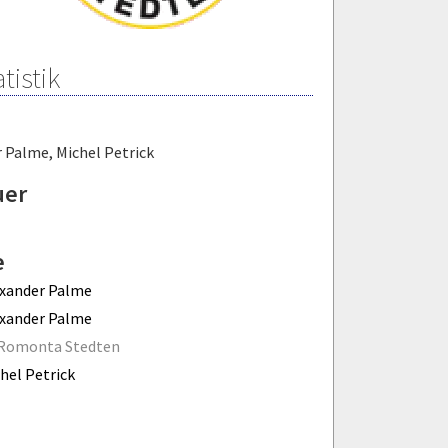
tistik
r Palme
,
Michel Petrick
uer
e
xander Palme
xander Palme
 Romonta Stedten
hel Petrick