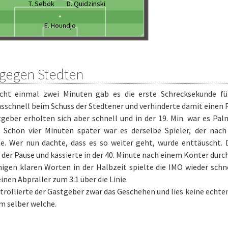
T. Sebök
D. Quidzinski
E. Houndjo
 gegen Stedten
cht einmal zwei Minuten gab es die erste Schrecksekunde fü
sschnell beim Schuss der Stedtener und verhinderte damit einen 
geber erholten sich aber schnell und in der 19. Min. war es Pa
e. Schon vier Minuten später war es derselbe Spieler, der na
te. Wer nun dachte, dass es so weiter geht, wurde enttäuscht
 der Pause und kassierte in der 40. Minute nach einem Konter durc
igen klaren Worten in der Halbzeit spielte die IMO wieder schne
inen Abpraller zum 3:1 über die Linie.
rollierte der Gastgeber zwar das Geschehen und lies keine echte
m selber welche.