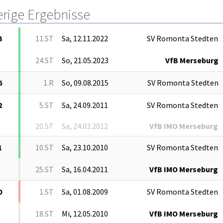
erige Ergebnisse
3
11.ST
Sa, 12.11.2022
SV Romonta Stedten
24.ST
So, 21.05.2023
VfB Merseburg
6
1.R
So, 09.08.2015
SV Romonta Stedten
2
5.ST
Sa, 24.09.2011
SV Romonta Stedten
20.ST
Sa, 24.03.2012
VfB IMO Merseburg
1
10.ST
Sa, 23.10.2010
SV Romonta Stedten
25.ST
Sa, 16.04.2011
VfB IMO Merseburg
0
1.ST
Sa, 01.08.2009
SV Romonta Stedten
18.ST
Mi, 12.05.2010
VfB IMO Merseburg