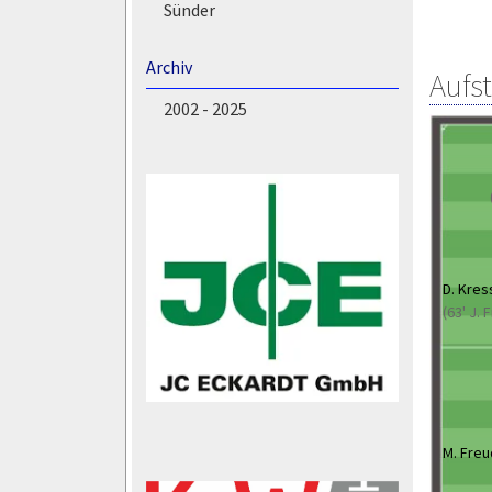
Sünder
Archiv
Aufs
2002 - 2025
D. Kres
(63' J.
M. Fre