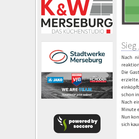
Sieg
Nach ni
reaktion
Die Gast
erzielt
einköpf
schon in
Nach ein
Minute e
Nun kont
sich kau