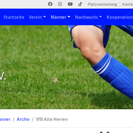
Platzvermietung
Konta
Startseite
Verein
Männer
Nachwuchs
Kooperatio
V.
änner
Archiv
VfB Alte Herren