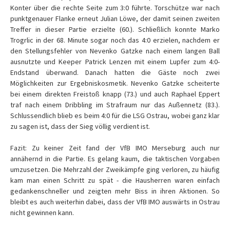
Konter über die rechte Seite zum 3:0 führte. Torschütze war nach
punktgenauer Flanke erneut Julian Löwe, der damit seinen zweiten
Treffer in dieser Partie erzielte (60.). Schließlich konnte Marko
Trogrlic in der 68. Minute sogar noch das 4:0 erzielen, nachdem er
den Stellungsfehler von Nevenko Gatzke nach einem langen Ball
ausnutzte und Keeper Patrick Lenzen mit einem Lupfer zum 4:0-
Endstand überwand. Danach hatten die Gäste noch zwei
Möglichkeiten zur Ergebniskosmetik. Nevenko Gatzke scheiterte
bei einem direkten Freistoß knapp (73.) und auch Raphael Eppert
traf nach einem Dribbling im Strafraum nur das Außennetz (83.).
Schlussendlich blieb es beim 4:0 für die LSG Ostrau, wobei ganz klar
zu sagen ist, dass der Sieg völlig verdient ist.
Fazit: Zu keiner Zeit fand der VfB IMO Merseburg auch nur
annähernd in die Partie. Es gelang kaum, die taktischen Vorgaben
umzusetzen. Die Mehrzahl der Zweikämpfe ging verloren, zu häufig
kam man einen Schritt zu spät - die Hausherren waren einfach
gedankenschneller und zeigten mehr Biss in ihren Aktionen. So
bleibt es auch weiterhin dabei, dass der VfB IMO auswärts in Ostrau
nicht gewinnen kann.