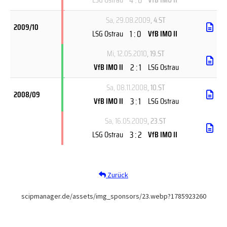
Sa, 29.08.2009
, 4.ST
2009/10
1 : 0
LSG Ostrau
VfB IMO II
Mi, 12.05.2010
, 19.ST
2 : 1
VfB IMO II
LSG Ostrau
Sa, 08.11.2008
, 10.ST
2008/09
3 : 1
VfB IMO II
LSG Ostrau
Sa, 16.05.2009
, 23.ST
3 : 2
LSG Ostrau
VfB IMO II
Zurück
scipmanager.de/assets/img_sponsors/23.webp?1785923260