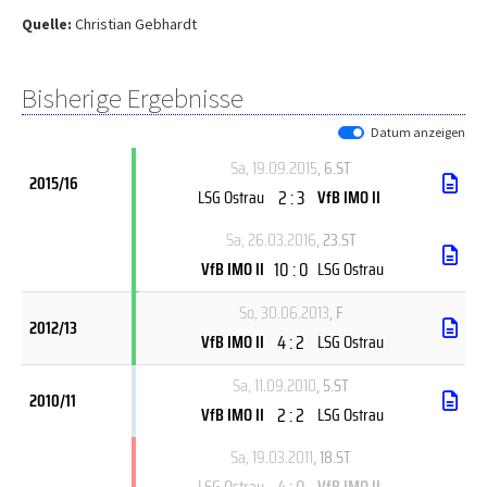
Quelle:
Christian Gebhardt
Bisherige Ergebnisse
Datum anzeigen
Sa, 19.09.2015
, 6.ST
2015/16
2 : 3
LSG Ostrau
VfB IMO II
Sa, 26.03.2016
, 23.ST
10 : 0
VfB IMO II
LSG Ostrau
So, 30.06.2013
, F
2012/13
4 : 2
VfB IMO II
LSG Ostrau
Sa, 11.09.2010
, 5.ST
2010/11
2 : 2
VfB IMO II
LSG Ostrau
Sa, 19.03.2011
, 18.ST
4 : 0
LSG Ostrau
VfB IMO II