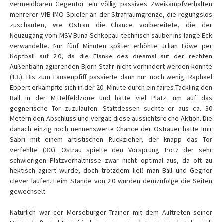
vermeidbaren Gegentor ein völlig passives Zweikampfverhalten
mehrerer VfB IMO Spieler an der Strafraumgrenze, die regungslos
zuschauten, wie Ostrau die Chance vorbereitete, die der
Neuzugang vom MSV Buna-Schkopau technisch sauber ins lange Eck
verwandelte. Nur fünf Minuten später erhöhte Julian Löwe per
Kopfball auf 2:0, da die Flanke des diesmal auf der rechten
Außenbahn agierenden Björn Stahr nicht verhindert werden konnte
(13.). Bis zum Pausenpfiff passierte dann nur noch wenig. Raphael
Eppert erkämpfte sich in der 20. Minute durch ein faires Tackling den
Ball in der Mittelfeldzone und hatte viel Platz, um auf das
gegnerische Tor zuzulaufen. Stattdessen suchte er aus ca. 30
Metern den Abschluss und vergab diese aussichtsreiche Aktion. Die
danach einzig noch nennenswerte Chance der Ostrauer hatte Imir
Sabri mit einem artistischen Rückzieher, der knapp das Tor
verfehlte (30.). Ostrau spielte den Vorsprung trotz der sehr
schwierigen Platzverhältnisse zwar nicht optimal aus, da oft zu
hektisch agiert wurde, doch trotzdem ließ man Ball und Gegner
clever laufen. Beim Stande von 2:0 wurden demzufolge die Seiten
gewechselt.
Natürlich war der Merseburger Trainer mit dem Auftreten seiner