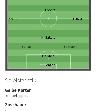
R. Eppert
P. Schroot
F. Brakopp
N. Gatzke
R. Stuck
R. Nitsche
P. Gühne
P. Lenzen
Spielstatistik
Gelbe Karten
Raphael Eppert
Zuschauer
45