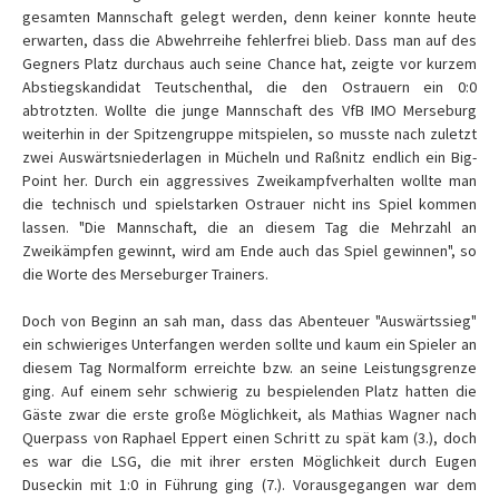
gesamten Mannschaft gelegt werden, denn keiner konnte heute
erwarten, dass die Abwehrreihe fehlerfrei blieb. Dass man auf des
Gegners Platz durchaus auch seine Chance hat, zeigte vor kurzem
Abstiegskandidat Teutschenthal, die den Ostrauern ein 0:0
abtrotzten. Wollte die junge Mannschaft des VfB IMO Merseburg
weiterhin in der Spitzengruppe mitspielen, so musste nach zuletzt
zwei Auswärtsniederlagen in Mücheln und Raßnitz endlich ein Big-
Point her. Durch ein aggressives Zweikampfverhalten wollte man
die technisch und spielstarken Ostrauer nicht ins Spiel kommen
lassen. "Die Mannschaft, die an diesem Tag die Mehrzahl an
Zweikämpfen gewinnt, wird am Ende auch das Spiel gewinnen", so
die Worte des Merseburger Trainers.
Doch von Beginn an sah man, dass das Abenteuer "Auswärtssieg"
ein schwieriges Unterfangen werden sollte und kaum ein Spieler an
diesem Tag Normalform erreichte bzw. an seine Leistungsgrenze
ging. Auf einem sehr schwierig zu bespielenden Platz hatten die
Gäste zwar die erste große Möglichkeit, als Mathias Wagner nach
Querpass von Raphael Eppert einen Schritt zu spät kam (3.), doch
es war die LSG, die mit ihrer ersten Möglichkeit durch Eugen
Duseckin mit 1:0 in Führung ging (7.). Vorausgegangen war dem