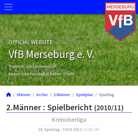
OFFICIAL WEBSITE
VfB Merseburg e. V.
Tradition aus Leidenschaft
Komm zum Fussball in Deiner Stadt!
Männer
Archiv
2.Männer
Spielplan
Spieltag
2.Männer :
Spielbericht
(2010/11)
Kreisoberliga
18. Spieltag - 19.03.2011
15:00 Uhr