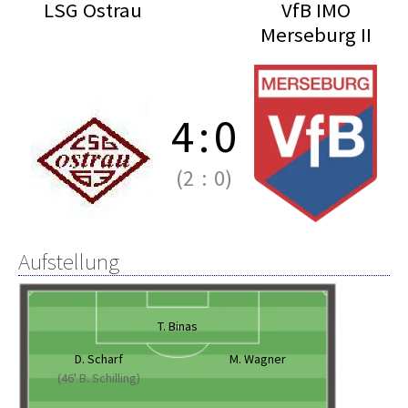
LSG Ostrau
VfB IMO
Merseburg II
4
:
0
(2
:
0)
Aufstellung
T. Binas
D. Scharf
M. Wagner
(46' B. Schilling)