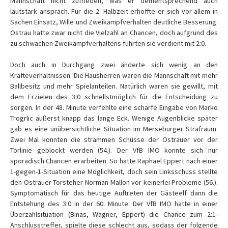
Mannschaft nicht zufrieden, was er dementsprechend auch
lautstark ansprach. Für die 2. Halbzeit erhoffte er sich vor allem in
Sachen Einsatz, Wille und Zweikampfverhalten deutliche Besserung.
Ostrau hatte zwar nicht die Vielzahl an Chancen, doch aufgrund des
zu schwachen Zweikampfverhaltens führten sie verdient mit 2:0.
Doch auch in Durchgang zwei änderte sich wenig an den
Kräfteverhältnissen. Die Hausherren waren die Mannschaft mit mehr
Ballbesitz und mehr Spielanteilen. Natürlich waren sie gewillt, mit
dem Erzielen des 3:0 schnellstmöglich für die Entscheidung zu
sorgen. In der 48. Minute verfehlte eine scharfe Eingabe von Marko
Trogrlic äußerst knapp das lange Eck. Wenige Augenblicke später
gab es eine unübersichtliche Situation im Merseburger Strafraum.
Zwei Mal konnten die strammen Schüsse der Ostrauer vor der
Torlinie geblockt werden (54.). Der VfB IMO konnte sich nur
sporadisch Chancen erarbeiten. So hatte Raphael Eppert nach einer
1-gegen-1-Situation eine Möglichkeit, doch sein Linksschuss stellte
den Ostrauer Torsteher Norman Mallon vor keinerlei Probleme (56.).
Symptomatisch für das heutige Auftreten der Gästeelf dann die
Entstehung des 3:0 in der 60. Minute. Der VfB IMO hatte in einer
Überzahlsituation (Binas, Wagner, Eppert) die Chance zum 2:1-
Anschlusstreffer, spielte diese schlecht aus, sodass der folgende