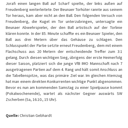
Jorafi einen langen Ball auf Scharf spielte, der links außen auf
Freudenberg weiterleitete. Der Beunaer Torhüter rannte aus seinem
Tor heraus, kam aber nicht an den Ball. Den folgenden Versuch von
Freudenberg, die Kugel im Tor unterzubringen, untersagte ein
Beunaer Abwehrspieler, der den Ball artistisch auf der Torlinie
klären konnte. In der 85. Minute schaffte es ein Beunaer Spieler, den
Ball aus drei Metern über das Gehäuse zu schlagen. Den
Schlusspunkt der Partie setzte erneut Freudenberg, dem mit einem
Flachschuss aus 20 Metern der entscheidende Treffer zum 3:1
gelang. Durch diesen wichtigen Sieg, übrigens der erste Heimerfolg
dieser Saison, platziert sich die junge VfB IMO Mannschaft nach 7
ausgetragenen Partien auf dem 4. Rang und hält somit Anschluss an
die Tabellenspitze, was das primäre Ziel war. Im gleichen Atemzug
hat man einem direkten Konkurrenten wichtige Punkt abgenommen.
Bevor es nun am kommenden Samstag zu einer Spielpause kommt
(Pokalwochenende), wartet als nächster Gegner auswärts SW
Zscherben (Sa, 16.10., 15 Uhr).
Quelle:
Christian Gebhardt