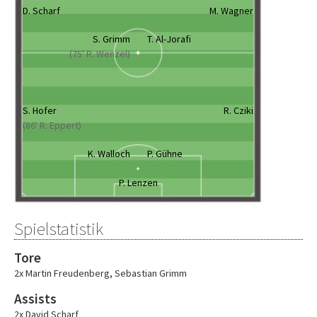
D. Scharf
M. Wagner
S. Grimm
T. Al-Jorafi
(75' R. Wenzel)
S. Hofer
R. Cziki
(86' R. Eppert)
K. Walloch
P. Gühne
P. Lenzen
Spielstatistik
Tore
2x Martin Freudenberg
,
Sebastian Grimm
Assists
2x David Scharf