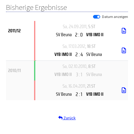
Bisherige Ergebnisse
Datum anzeigen
Sa, 24.09.2011
, 5.ST
2011/12
2 : 0
SV Beuna
VfB IMO II
Sa, 17.03.2012
, 18.ST
2 : 4
VfB IMO II
SV Beuna
Sa, 02.10.2010
, 8.ST
2010/11
3 : 1
VfB IMO II
SV Beuna
Sa, 16.04.2011
, 21.ST
2 : 1
SV Beuna
VfB IMO II
Zurück