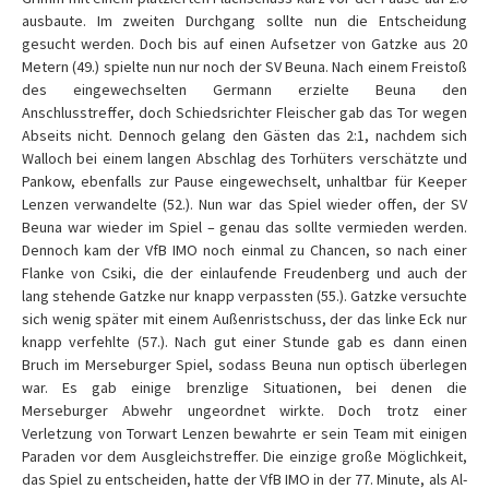
ausbaute. Im zweiten Durchgang sollte nun die Entscheidung
gesucht werden. Doch bis auf einen Aufsetzer von Gatzke aus 20
Metern (49.) spielte nun nur noch der SV Beuna. Nach einem Freistoß
des eingewechselten Germann erzielte Beuna den
Anschlusstreffer, doch Schiedsrichter Fleischer gab das Tor wegen
Abseits nicht. Dennoch gelang den Gästen das 2:1, nachdem sich
Walloch bei einem langen Abschlag des Torhüters verschätzte und
Pankow, ebenfalls zur Pause eingewechselt, unhaltbar für Keeper
Lenzen verwandelte (52.). Nun war das Spiel wieder offen, der SV
Beuna war wieder im Spiel – genau das sollte vermieden werden.
Dennoch kam der VfB IMO noch einmal zu Chancen, so nach einer
Flanke von Csiki, die der einlaufende Freudenberg und auch der
lang stehende Gatzke nur knapp verpassten (55.). Gatzke versuchte
sich wenig später mit einem Außenristschuss, der das linke Eck nur
knapp verfehlte (57.). Nach gut einer Stunde gab es dann einen
Bruch im Merseburger Spiel, sodass Beuna nun optisch überlegen
war. Es gab einige brenzlige Situationen, bei denen die
Merseburger Abwehr ungeordnet wirkte. Doch trotz einer
Verletzung von Torwart Lenzen bewahrte er sein Team mit einigen
Paraden vor dem Ausgleichstreffer. Die einzige große Möglichkeit,
das Spiel zu entscheiden, hatte der VfB IMO in der 77. Minute, als Al-