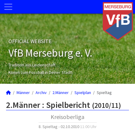
OFFICIAL WEBSITE
VfB Merseburg e. V.
Tradition aus Leidenschaft
Komm zum Fussball in Deiner Stadt!
Männer
Archiv
2.Männer
Spielplan
Spieltag
2.Männer :
Spielbericht
(2010/11)
Kreisoberliga
8. Spieltag - 02.10.2010
11:00 Uhr