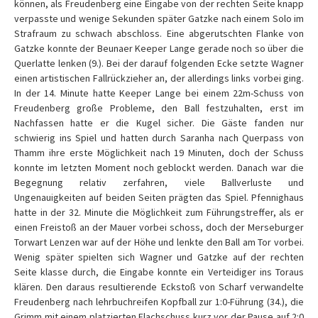
können, als Freudenberg eine Eingabe von der rechten Seite knapp
verpasste und wenige Sekunden später Gatzke nach einem Solo im
Strafraum zu schwach abschloss. Eine abgerutschten Flanke von
Gatzke konnte der Beunaer Keeper Lange gerade noch so über die
Querlatte lenken (9.). Bei der darauf folgenden Ecke setzte Wagner
einen artistischen Fallrückzieher an, der allerdings links vorbei ging.
In der 14. Minute hatte Keeper Lange bei einem 22m-Schuss von
Freudenberg große Probleme, den Ball festzuhalten, erst im
Nachfassen hatte er die Kugel sicher. Die Gäste fanden nur
schwierig ins Spiel und hatten durch Saranha nach Querpass von
Thamm ihre erste Möglichkeit nach 19 Minuten, doch der Schuss
konnte im letzten Moment noch geblockt werden. Danach war die
Begegnung relativ zerfahren, viele Ballverluste und
Ungenauigkeiten auf beiden Seiten prägten das Spiel. Pfennighaus
hatte in der 32. Minute die Möglichkeit zum Führungstreffer, als er
einen Freistoß an der Mauer vorbei schoss, doch der Merseburger
Torwart Lenzen war auf der Höhe und lenkte den Ball am Tor vorbei.
Wenig später spielten sich Wagner und Gatzke auf der rechten
Seite klasse durch, die Eingabe konnte ein Verteidiger ins Toraus
klären. Den daraus resultierende Eckstoß von Scharf verwandelte
Freudenberg nach lehrbuchreifen Kopfball zur 1:0-Führung (34.), die
Grimm mit einem platzierten Flachschuss kurz vor der Pause auf 2:0