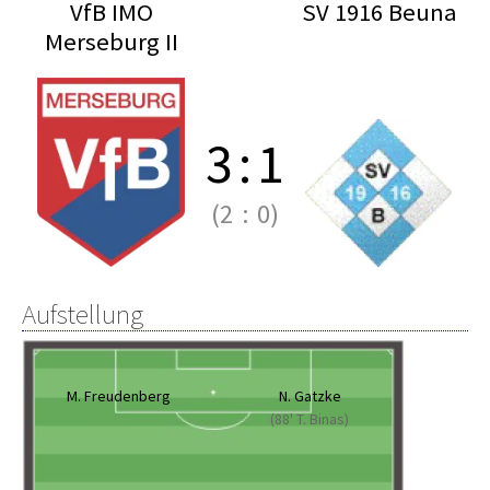
VfB IMO
SV 1916 Beuna
Merseburg II
3
:
1
(2
:
0)
Aufstellung
M. Freudenberg
N. Gatzke
(88' T. Binas)