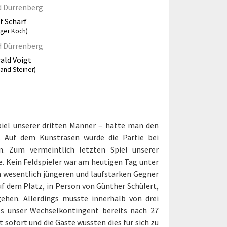
d Dürrenberg
f Scharf
lger Koch)
d Dürrenberg
ald Voigt
land Steiner)
piel unserer dritten Männer – hatte man den
. Auf dem Kunstrasen wurde die Partie bei
. Zum vermeintlich letzten Spiel unserer
. Kein Feldspieler war am heutigen Tag unter
 wesentlich jüngeren und laufstarken Gegner
uf dem Platz, in Person von Günther Schülert,
gehen. Allerdings musste innerhalb von drei
ss unser Wechselkontingent bereits nach 27
 sofort und die Gäste wussten dies für sich zu