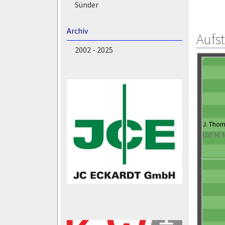
Sünder
Archiv
Aufs
2002 - 2025
J. Tho
(26' M. 