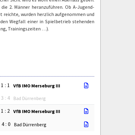
n die 2. Männer heranzuführen. Ob A-Jugend-
icht reichte, wurden herzlich aufgenommen und
 den Wegfall einer in Spielbetrieb stehenden
ng, Trainingszeiten …).
1 : 1
VfB IMO Merseburg III
3 : 4
Bad Dürrenberg
1 : 2
VfB IMO Merseburg III
4 : 0
Bad Dürrenberg