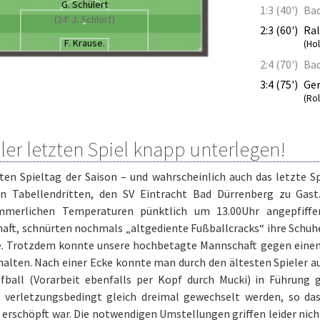
G. Schülert
1:3 (40')
Ba
(24' J. Schlorf)
2:3 (60')
Ral
F. Krause.
(Ho
2:4 (70')
Ba
3:4 (75')
Ger
(Ro
ller letzten Spiel knapp unterlegen!
ten Spieltag der Saison – und wahrscheinlich auch das letzte S
en Tabellendritten, den SV Eintracht Bad Dürrenberg zu Gast
merlichen Temperaturen pünktlich um 13.00Uhr angepfiffen
aft, schnürten nochmals „altgediente Fußballcracks“ ihre Schuhe
e. Trotzdem konnte unsere hochbetagte Mannschaft gegen einen
alten. Nach einer Ecke konnte man durch den ältesten Spieler a
fball (Vorarbeit ebenfalls per Kopf durch Mucki) in Führung 
 verletzungsbedingt gleich dreimal gewechselt werden, so da
erschöpft war. Die notwendigen Umstellungen griffen leider nicht