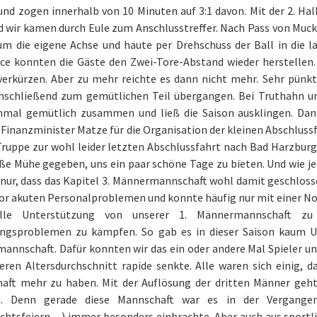
nd zogen innerhalb von 10 Minuten auf 3:1 davon. Mit der 2. Halb
 wir kamen durch Eule zum Anschlusstreffer. Nach Pass von Mucki
um die eigene Achse und haute per Drehschuss der Ball in die l
ce konnten die Gäste den Zwei-Tore-Abstand wieder herstellen.
verkürzen. Aber zu mehr reichte es dann nicht mehr. Sehr pünkt
nschließend zum gemütlichen Teil übergangen. Bei Truthahn un
nmal gemütlich zusammen und ließ die Saison ausklingen. Dank
 Finanzminister Matze für die Organisation der kleinen Abschlu
Truppe zur wohl leider letzten Abschlussfahrt nach Bad Harzburg
ße Mühe gegeben, uns ein paar schöne Tage zu bieten. Und wie jede
nur, dass das Kapitel 3. Männermannschaft wohl damit geschlosse
or akuten Personalproblemen und konnte häufig nur mit einer Not
elle Unterstützung von unserer 1. Männermannschaft zu
ngsproblemen zu kämpfen. So gab es in dieser Saison kaum U
annschaft. Dafür konnten wir das ein oder andere Mal Spieler u
ren Altersdurchschnitt rapide senkte. Alle waren sich einig, da
aft mehr zu haben. Mit der Auflösung der dritten Männer geh
n. Denn gerade diese Mannschaft war es in der Vergangen
chtsfeiern…) immer besonders einbrachte. Aber auch aus sportlic