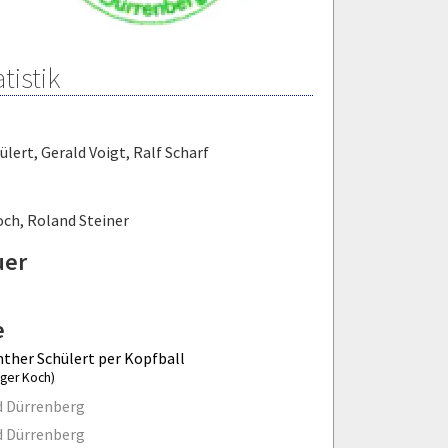
tistik
ülert
,
Gerald Voigt
,
Ralf Scharf
och
,
Roland Steiner
uer
e
ther Schülert per Kopfball
lger Koch)
d Dürrenberg
d Dürrenberg