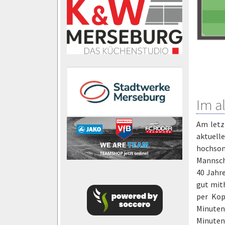
Im a
Am letz
aktuell
hochsom
Mannsch
40 Jahr
gut mith
per Kop
Minuten
Minuten 