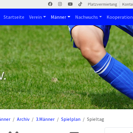
Platzvermietung
Konta
Startseite
Verein
Männer
Nachwuchs
Kooperatio
V.
änner
Archiv
3.Männer
Spielplan
Spieltag