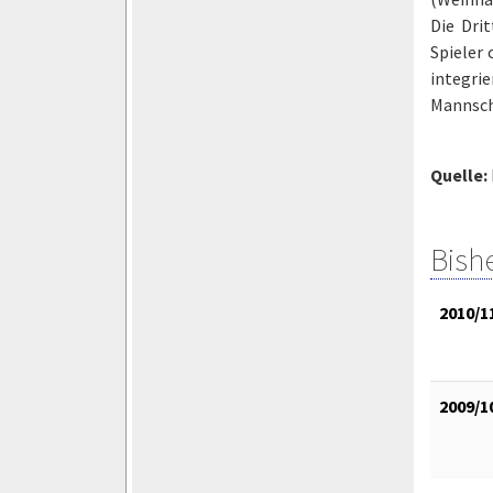
Die Dri
Spieler 
integri
Mannsch
Quelle:
Bish
2010/1
2009/1