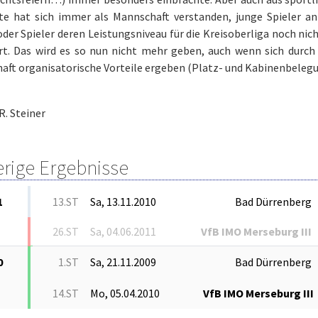
tte hat sich immer als Mannschaft verstanden, junge Spieler a
oder Spieler deren Leistungsniveau für die Kreisoberliga noch n
ert. Das wird es so nun nicht mehr geben, auch wenn sich durch
aft organisatorische Vorteile ergeben (Platz- und Kabinenbelegu
R. Steiner
erige Ergebnisse
1
13.ST
Sa, 13.11.2010
Bad Dürrenberg
26.ST
Sa, 04.06.2011
VfB IMO Merseburg III
0
1.ST
Sa, 21.11.2009
Bad Dürrenberg
14.ST
Mo, 05.04.2010
VfB IMO Merseburg III