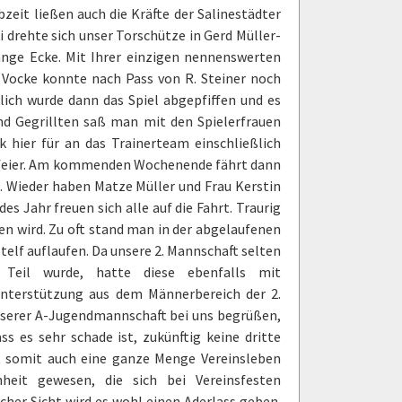
zeit ließen auch die Kräfte der Salinestädter
 drehte sich unser Torschütze in Gerd Müller-
ange Ecke. Mit Ihrer einzigen nennenswerten
 Vocke konnte nach Pass von R. Steiner noch
lich wurde dann das Spiel abgepfiffen und es
d Gegrillten saß man mit den Spielerfrauen
 hier für an das Trainerteam einschließlich
ssfeier. Am kommenden Wochenende fährt dann
. Wieder haben Matze Müller und Frau Kerstin
s Jahr freuen sich alle auf die Fahrt. Traurig
n wird. Zu oft stand man in der abgelaufenen
elf auflaufen. Da unsere 2. Mannschaft selten
 Teil wurde, hatte diese ebenfalls mit
nterstützung aus dem Männerbereich der 2.
nserer A-Jugendmannschaft bei uns begrüßen,
ss es sehr schade ist, zukünftig keine dritte
t somit auch eine ganze Menge Vereinsleben
heit gewesen, die sich bei Vereinsfesten
her Sicht wird es wohl einen Aderlass geben.