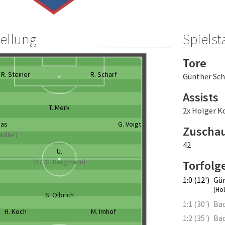
tellung
Spielsta
Tore
R. Steiner
R. Scharf
Günther Sch
Assists
T. Merk
2x Holger K
mas
G. Voigt
Zuscha
Müller)
42
U.
(27' G. Bergmann)
Torfolg
1:0 (12')
Gün
(Ho
S. Olbrich
1:1 (30')
Ba
H. Koch
M. Imhof
1:2 (35')
Ba