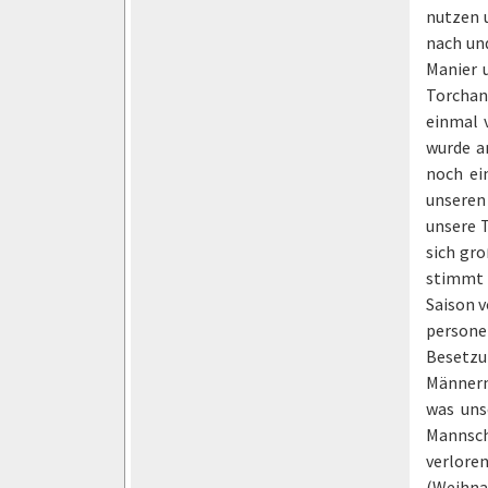
nutzen u
nach und
Manier 
Torchan
einmal 
wurde a
noch ei
unseren
unsere 
sich gro
stimmt 
Saison v
person
Besetzu
Männerm
was unse
Mannsch
verlore
(Weihna