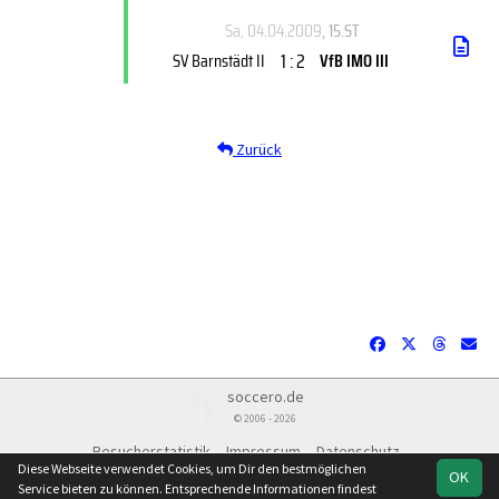
Sa, 04.04.2009
, 15.ST
1 : 2
SV Barnstädt II
VfB IMO III
Zurück
soccero.de
© 2006 - 2026
Besucherstatistik
Impressum
Datenschutz
Diese Webseite verwendet Cookies, um Dir den bestmöglichen
OK
Service bieten zu können. Entsprechende Informationen findest