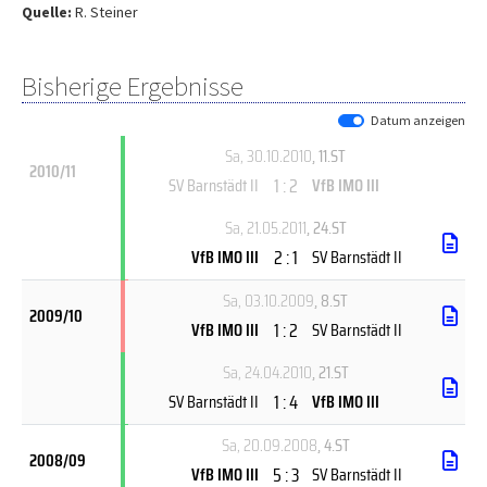
Quelle:
R. Steiner
Bisherige Ergebnisse
Datum anzeigen
Sa, 30.10.2010
, 11.ST
2010/11
1 : 2
SV Barnstädt II
VfB IMO III
Sa, 21.05.2011
, 24.ST
2 : 1
VfB IMO III
SV Barnstädt II
Sa, 03.10.2009
, 8.ST
2009/10
1 : 2
VfB IMO III
SV Barnstädt II
Sa, 24.04.2010
, 21.ST
1 : 4
SV Barnstädt II
VfB IMO III
Sa, 20.09.2008
, 4.ST
2008/09
5 : 3
VfB IMO III
SV Barnstädt II