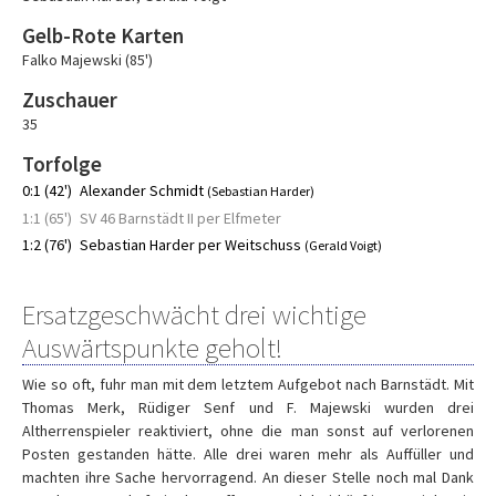
Gelb-Rote Karten
Falko Majewski (85')
Zuschauer
35
Torfolge
0:1 (42')
Alexander Schmidt
(Sebastian Harder)
1:1 (65')
SV 46 Barnstädt II per Elfmeter
1:2 (76')
Sebastian Harder per Weitschuss
(Gerald Voigt)
Ersatzgeschwächt drei wichtige
Auswärtspunkte geholt!
Wie so oft, fuhr man mit dem letztem Aufgebot nach Barnstädt. Mit
Thomas Merk, Rüdiger Senf und F. Majewski wurden drei
Altherrenspieler reaktiviert, ohne die man sonst auf verlorenen
Posten gestanden hätte. Alle drei waren mehr als Auffüller und
machten ihre Sache hervorragend. An dieser Stelle noch mal Dank