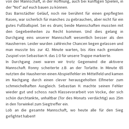
von der Mannschaft, in der Hoffnung, auch bei künftigen Spielen, in
der "Not" auf euch bauen zu können.
Das Barnstädter Geläuf, noch nie berühmt für einen gepflegten
Rasen, war sicherlich für manches zu gebrauchen, aber nicht für ein
gutes Fußballspiel. Sei es drum; beide Mannschaften mussten mit
den Gegebenheiten zu Recht kommen. Und dies gelang in
Durchgang eins unserer Mannschaft wesentlich besser als den
Hausherren. Leider wurden zahlreiche Chancen liegen gelassen und
man musste bis zur 42. Minute warten, bis Alex nach genialem
Zuspiel von Sebastian H. das 1:0 für unsere Truppe markierte.
In Durchgang zwei waren wir trotz Gegenwind die aktivere
Mannschaft. Ronny scheiterte z.B. an der Torlatte. In Minute 65
nutzten die Hausherren einen Abspielfehler im Mittelfeld und kamen
im Nachgang durch einen clever herausgeholten Elfmeter zum
schmeichelhaften Ausgleich. Sebastian H. machte seinen Fehler
wieder gut und schoss nach Klassevorarbeit von Vocke, der sich
schön durchtankte, unhaltbar (Tor des Monats verdächtig) aus 25m
in den Torwinkel zum Siegtreffer ein.
Lob an die gesamte Mannschaft, wo heute alle für den Sieg
gefightet haben!!