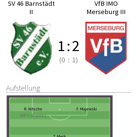
SV 46 Barnstädt
VfB IMO
II
Merseburg III
1
:
2
(0
:
1)
Aufstellung
R. Nitsche
F. Majewski
(65' F. Krause.)
T. Merk