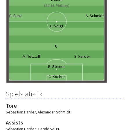
(84' M. Phillipp)
D. Bunk
A. Schmidt
G. Voigt
U.
M. Tetzlaff
S. Harder
R. Steiner
C. Köcher
Spielstatistik
Tore
Sebastian Harder
,
Alexander Schmidt
Assists
Sebastian Harder
,
Gerald Voigt