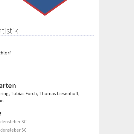
tistik
chlorf
arten
ering
,
Tobias Furch
,
Thomas Liesenhoff
,
hn
e
densleber SC
densleber SC