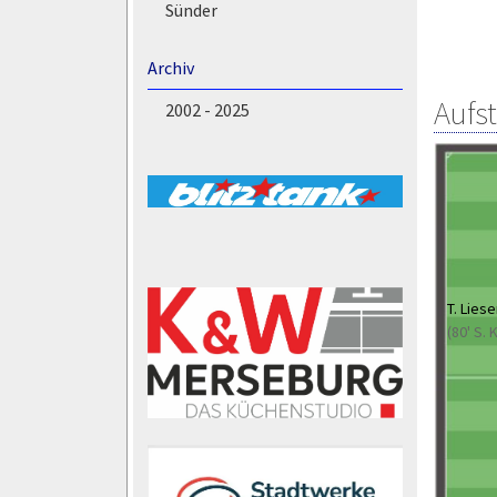
Sünder
Archiv
Aufs
2002 - 2025
T. Lies
(80' S.