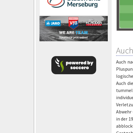
Auch
Auch na
Pluspun
logische
Auch die
tummeln
individ
Verletzu
Abwehr 
in der 1
abblock
Gastgebe