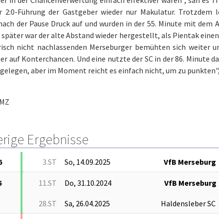
r 2:0-Führung der Gastgeber wieder nur Makulatur. Trotzdem l
nach der Pause Druck auf und wurden in der 55. Minute mit dem A
später war der alte Abstand wieder hergestellt, als Pientak eine
isch nicht nachlassenden Merseburger bemühten sich weiter und
er auf Konterchancen. Und eine nutzte der SC in der 86. Minute
 gelegen, aber im Moment reicht es einfach nicht, um zu punkten", 
MZ
erige Ergebnisse
6
3.ST
So, 14.09.2025
VfB Merseburg
5
11.ST
Do, 31.10.2024
VfB Merseburg
28.ST
Sa, 26.04.2025
Haldensleber SC