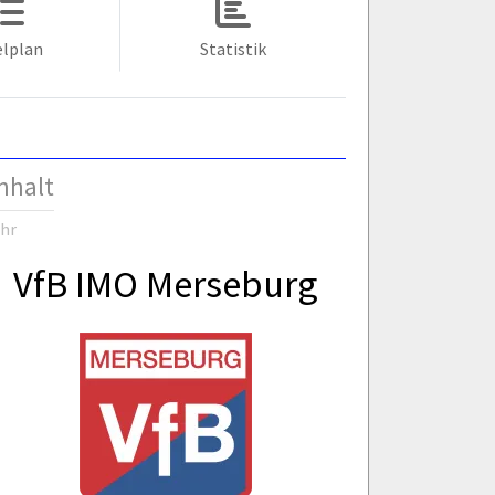
elplan
Statistik
nhalt
Uhr
VfB IMO Merseburg