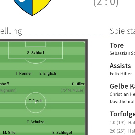
(2
:
0)
tellung
Spielsta
Tore
S. Schlorf
Sebastian S
Assists
T. Renner
E. Englich
Felix Hiller
enhoff
F. Hiller
Gelbe K
 Klugmann)
(75' M. Müller)
Christian H
T. Furch
David Schra
Torfolg
T. Schulze
1:0 (19')
Hal
2:0 (26')
Hal
M. Gille
E. Schlegel