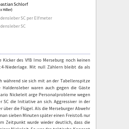
astian Schlorf
ix Hiller)
densleber SC per Elfmeter
densleber SC
ie Kicker des VfB Imo Merseburg noch keinen
4-Niederlage. Mit null Zählern bleibt da als
ch während sie sich mit an der Tabellenspitze
 Haldensleber waren auch gegen die Gäste
 Mario Nickeleit arge Personalprobleme wegen
SC die Initiative an sich. Aggressiver in der
 über die Flügel. Als die Merseburger Abwehr
s man sieben Minuten später einen Freistoß nur
m Zeitpunkt wurde wieder deutlich, dass die
ainer Nickeleit. So war das taktische Konzept