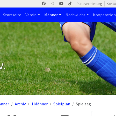
Platzvermietung
Konta
Startseite
Verein
Männer
Nachwuchs
Kooperatio
V.
änner
Archiv
1.Männer
Spielplan
Spieltag