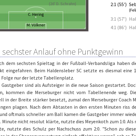
(26' D. Schrahn)
2:1 (55')
Seb
(Fel
C. Hering
3:1 (57')
Hal
M. Völkner
4:1 (86')
Hal
 sechster Anlauf ohne Punktgewinn
ch dem sechsten Spieltag in der Fußball-Verbandsliga haben d
kt eingefahren. Beim Haldensleber SC setzte es diesmal eine 1:
 Folge nur der letzte Tabellenplatz.
 Gastgeber sind als Aufsteiger in die neue Saison gestartet. Do
, kommen die Merseburger nicht vom Tabellenende weg. Die
uell in der Breite stärker besetzt, zumal den Merseburger Coach
ngen plagen. Nach dem Abtasten in den ersten Minuten riss der 
und oftmals schneller am Ball kamen die Gastgeber immer wieder
9. Minute nicht resolut klärte, nutzte dies Meyenkoth zum 1:0. Al
te, nutzte dies Schulz per Nachschuss zum 2:0. "Schon zu diese
r in der Chancenverwertung einfach effektiver waren", sah es Tr