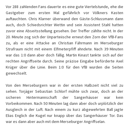
Vor 288 zahlenden Fans dauerte es eine gute Viertelstunde, ehe die
Gastgeber zum ersten Mal gefährlich vor Völkners Kasten
auftauchten. Chris Klarner überwand den Gäste-Schlussmann dann
auch, doch Schiedsrichter Wettin und sein Assistent Stahl hatten
zuvor eine Abseitsstellung gesehen. Der Treffer zählte nicht. In der
20. Minute zog sich der Unparteiische erneut den Zorn der VfB-Fans
zu, als er eine Attacke an Christian Fährmann im Merseburger
Strafraum nicht mit einem Elfmeterpfiff ahndete. Nach 39 Minuten
war das 1:0 dann aber doch fällig. Martin Kinast tankte sich auf der
rechten Angriffseite durch. Seine präzise Eingabe beförderte Axel
Krüger über die Linie. Beim 1:0 für den VfB wurden die Seiten
gewechselt.
Von den Merseburgern war in der ersten Halbzeit nicht viel zu
sehen. Torjäger Sebastian Schlorf mühte sich zwar, doch an der
sicheren Hintermannschaft der Sangerhäuser war kein
Vorbeikommen. Nach 50 Minuten lag dann aber doch urplötzlich der
Ausgleich in der Luft. Nach einem zu kurz abgewehrten Ball jagte
Elias Englich die Kugel nur knapp über das Sangerhäuser Tor. Das
war es dann aber auch mit dem Merseburger Angriffselan.