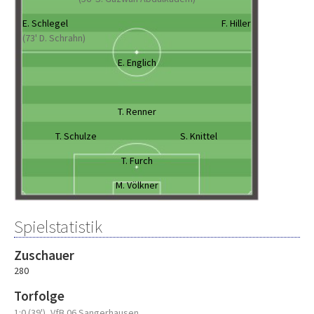
E. Schlegel
F. Hiller
(73' D. Schrahn)
E. Englich
T. Renner
T. Schulze
S. Knittel
T. Furch
M. Völkner
Spielstatistik
Zuschauer
280
Torfolge
1:0 (39')
VfB 06 Sangerhausen