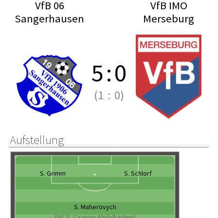
VfB 06
VfB IMO
Sangerhausen
Merseburg
5
:
0
(1
:
0)
Aufstellung
S. Grimm
S. Schlorf
S. Maherovych
(56' S. Gazwan Abdulkadem)