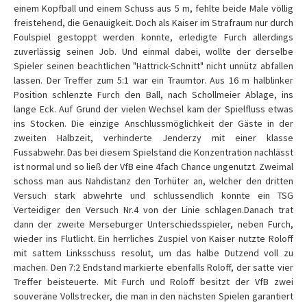
einem Kopfball und einem Schuss aus 5 m, fehlte beide Male völlig
freistehend, die Genauigkeit. Doch als Kaiser im Strafraum nur durch
Foulspiel gestoppt werden konnte, erledigte Furch allerdings
zuverlässig seinen Job. Und einmal dabei, wollte der derselbe
Spieler seinen beachtlichen "Hattrick-Schnitt" nicht unnütz abfallen
lassen. Der Treffer zum 5:1 war ein Traumtor. Aus 16 m halblinker
Position schlenzte Furch den Ball, nach Schollmeier Ablage, ins
lange Eck. Auf Grund der vielen Wechsel kam der Spielfluss etwas
ins Stocken. Die einzige Anschlussmöglichkeit der Gäste in der
zweiten Halbzeit, verhinderte Jenderzy mit einer klasse
Fussabwehr. Das bei diesem Spielstand die Konzentration nachlässt
ist normal und so ließ der VfB eine 4fach Chance ungenutzt. Zweimal
schoss man aus Nahdistanz den Torhüter an, welcher den dritten
Versuch stark abwehrte und schlussendlich konnte ein TSG
Verteidiger den Versuch Nr.4 von der Linie schlagen.Danach trat
dann der zweite Merseburger Unterschiedsspieler, neben Furch,
wieder ins Flutlicht. Ein herrliches Zuspiel von Kaiser nutzte Roloff
mit sattem Linksschuss resolut, um das halbe Dutzend voll zu
machen. Den 7:2 Endstand markierte ebenfalls Roloff, der satte vier
Treffer beisteuerte. Mit Furch und Roloff besitzt der VfB zwei
souveräne Vollstrecker, die man in den nächsten Spielen garantiert