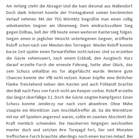
Am Anfang steht die Absage! Und die kam diesmal aus Wallendorf.
Doch dank Internet konnte der Freitagabend seinen bestimmten
Verlauf nehmen. Mit der TSG Wörmlitz begrüßte man einen völlig
unbekannten Gegner am Ulmenweg. Dem eindrucksvollem Sieg
gegen Dölbau, ließ der VfB heute einen weiteren Kantersieg folgen.
Gegen einen in jeglicher Hinsicht unterlegenen Gegner, eröffnete
Roloff schon nach vier Minuten den Torreigen. Wieder Roloff konnte
kurze Zeit später einen Torwartfehler nicht nutzen. Und so erzielten
die Gäste sehenswert, nach einem Eckball, den Ausgleich. Kurz
darauf erzielte Furch die erneute Führung, hatte aber Glück, das
sein Schuss unhaltbar ins Tor abgefälscht wurde. Wetere gute
Chancen konnte der VfB nicht nutzen. Kaiser köpfte eine Böttcher
Flanke freistehend neben den Kasten und auch Pöhlandt brachte
den Ball nach Pass von Furch nicht am Keeper vorbei. Roloff erzielte
das längst überfällige 3:1. Doch die Gäste zeigten Kampfgeist. Einen
Schuss konnte Jenderzy nur nach vorn abwehren. Ohne Mühe
staupte ein Wörmlitzer zum Anschlußtreffer ab. Da die Wörmlitzer
mit nur elf Spielern angereist waren, sollte im zweiten Abschnitt die
Kraft merklich schwinden. Die Hausherren hingegen wechselten
munter duch und setzten ihre Torejagd fort, Der seit Monaten
treffsichere Furch brauchte allerdings noch einen kurzen Anlauf. Bei