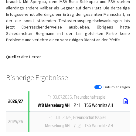
braucht. Mit Spergau, dem MSV Buna Schkopau und ESV stehen
allerdings andere Kaliber als Gegner auf dem Platz. Die derzeitige
Erfolgsserie ist allerdings ein Ertrag der gesamten Mannschaft, in
der die sonst störenden Testosteronspiegelschwankungen bis
jetzt überraschenderweise ausblieben. Übrigens hatte
Schiedsrichter Bergmann mit der fair geführten Partie keine
Probleme und verlebte einen sehr ruhigen Dienst an der Pfeife.
Quelle:
Alte Herren
Bisherige Ergebnisse
Datum anzeigen
Fr, 03.07.2026
, Freundschaftsspiel
2026/27
2 : 1
VfB Merseburg AH
TSG Wörmlitz AH
Fr, 10.10.2025
, Freundschaftsspiel
2025/26
7 : 2
Merseburg AH
TSG Wörmlitz AH