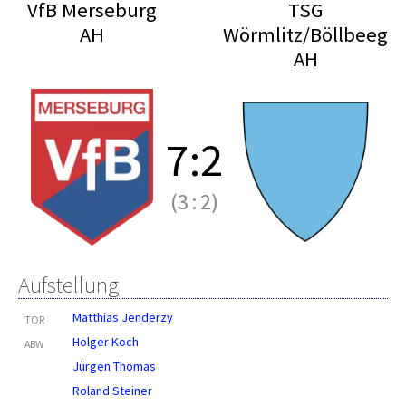
VfB Merseburg
TSG
AH
Wörmlitz/Böllbeeg
AH
7
:
2
(3
:
2)
Aufstellung
Matthias Jenderzy
TOR
Holger Koch
ABW
Jürgen Thomas
Roland Steiner