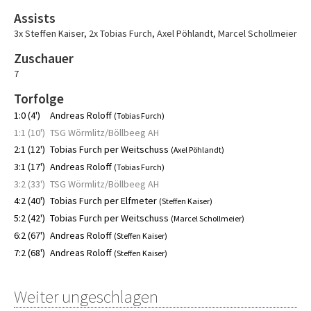
Assists
3x Steffen Kaiser
,
2x Tobias Furch
,
Axel Pöhlandt
,
Marcel Schollmeier
Zuschauer
7
Torfolge
1:0 (4')
Andreas Roloff
(Tobias Furch)
1:1 (10')
TSG Wörmlitz/Böllbeeg AH
2:1 (12')
Tobias Furch per Weitschuss
(Axel Pöhlandt)
3:1 (17')
Andreas Roloff
(Tobias Furch)
3:2 (33')
TSG Wörmlitz/Böllbeeg AH
4:2 (40')
Tobias Furch per Elfmeter
(Steffen Kaiser)
5:2 (42')
Tobias Furch per Weitschuss
(Marcel Schollmeier)
6:2 (67')
Andreas Roloff
(Steffen Kaiser)
7:2 (68')
Andreas Roloff
(Steffen Kaiser)
Weiter ungeschlagen